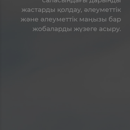
жастарды қолдау, әлеуметтік
және әлеуметтік маңызы бар
жобаларды жүзеге асыру.