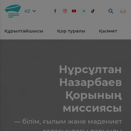
KZ
Құрылтайшысы
Қор туралы
Қызмет
Нұрсұлтан
Назарбаев
Қорының
миссиясы
— білім, ғылым және мәдениет
саласындағы дарынды