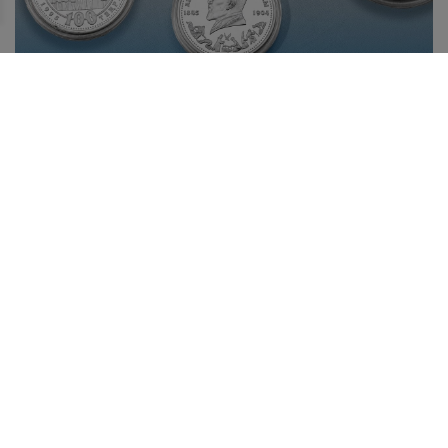
БІР ЖӘДІГЕРДІҢ ТАРИХЫ: АБАЙ БЕЙНЕСІ
КҮМІСТЕ
10 тамызда Қазақстанда ұлы ақын, философ, ағартушы,
композитор, заманауи қазақ жазба әдебиетінің негізін
қалаушы – Абай күні атап өтіледі.
Жаңалықтар таспасы
29.07.2026
Қазақстанның жас дарын иесі халықаралық байқауда
топ жарды!