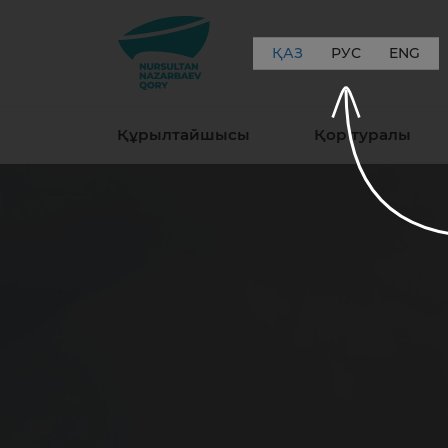
ҚАЗ
РУС
ENG
Құрылтайшысы
Қор туралы