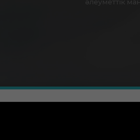
әлеуметтік ма