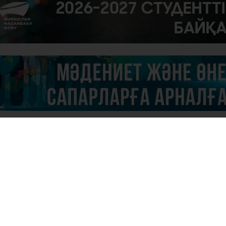
29
Қа
ба
24
«А
ау
ор
ме