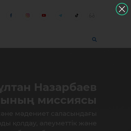
ұлтан Назарбаев
рының миссиясы
және мәдениет саласындағы
ды қолдау, әлеуметтік және