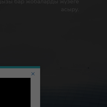
ңызы бар жобаларды жүзеге
асыру.