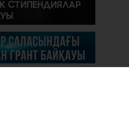
.07.2026
зақстанның жас дарын иесі халықаралық
йқауда топ жарды!
.07.2026
утизм және басқа да менталды
ытқулары бар балаларға арналған 2
талығын жабдықтау » тауарлар, жұмыстар
н қызметтерді мемлекеттік сатып алу