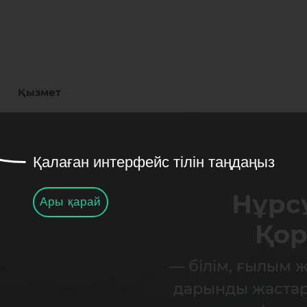
Қызмет
Қалаған интерфейс тілін таңдаңыз
Нұрс
Ары қарай
Қо
— білім, ғылым 
дарынды жастар