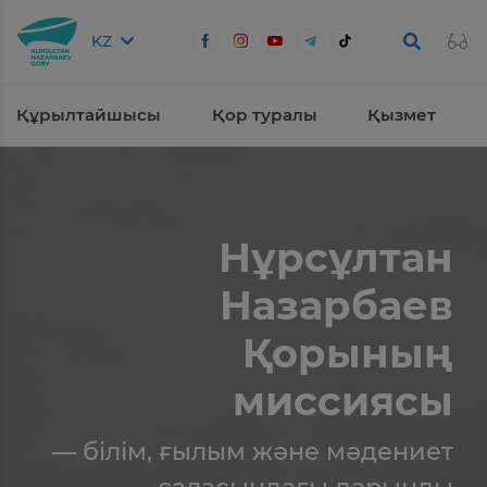
KZ
Құрылтайшысы
Қор туралы
Қызмет
Нұрсұлтан
Назарбаев
Қорының
миссиясы
— білім, ғылым және мәдениет
саласындағы дарынды