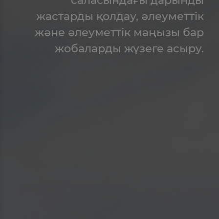
жастарды қолдау, әлеуметтік
және әлеуметтік маңызы бар
жобаларды жүзеге асыру.