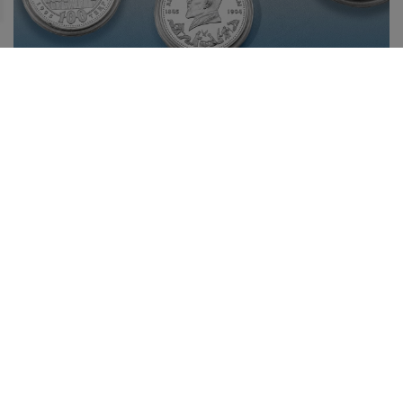
БІР ЖӘДІГЕРДІҢ ТАРИХЫ: АБАЙ БЕЙНЕСІ
КҮМІСТЕ
10 тамызда Қазақстанда ұлы ақын, философ, ағартушы,
композитор, заманауи қазақ жазба әдебиетінің негізін
қалаушы – Абай күні атап өтіледі.
Жаңалықтар таспасы
29.07.2026
Қазақстанның жас дарын иесі халықаралық байқауда
топ жарды!