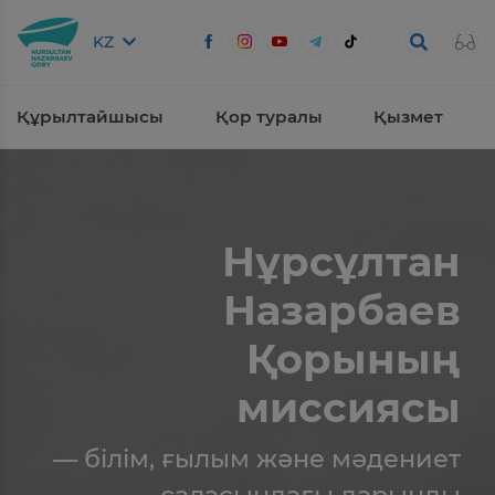
KZ
Құрылтайшысы
Қор туралы
Қызмет
Нұрсұлтан
Назарбаев
Қорының
миссиясы
— білім, ғылым және мәдениет
саласындағы дарынды