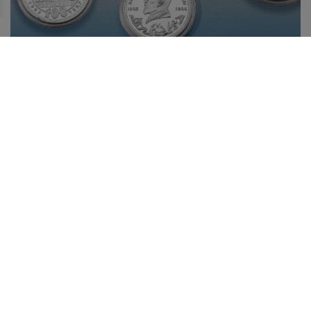
БІР ЖӘДІГЕРДІҢ ТАРИХЫ: АБАЙ БЕЙНЕСІ
КҮМІСТЕ
10 тамызда Қазақстанда ұлы ақын, философ, ағартушы,
композитор, заманауи қазақ жазба әдебиетінің негізін
қалаушы – Абай күні атап өтіледі.
Жаңалықтар таспасы
29.07.2026
Қазақстанның жас дарын иесі халықаралық байқауда
топ жарды!