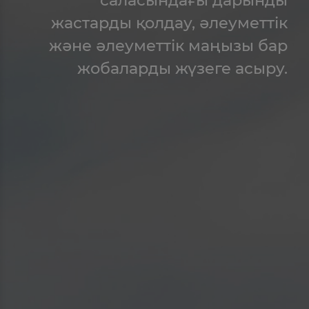
жастарды қолдау, әлеуметтік
және әлеуметтік маңызы бар
жобаларды жүзеге асыру.