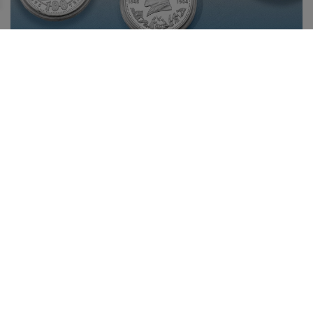
ИСТОРИЯ ОДНОГО ЭКСПОНАТА: ОБРАЗ АБАЯ В
СЕРЕБРЕ
10 августа в Казахстане отмечается День Абая –
великого казахского поэта, философа, просветителя,
композитора, основоположника современной
казахской письменной литературы, чье наследие давно
вышло за пределы национальной культуры.
Лента новостей
29.07.2026
Новая международная победа молодого таланта