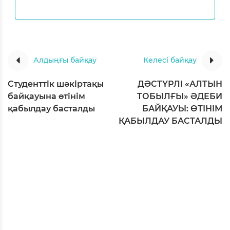
Алдыңғы байқау
Келесі байқау
Студенттік шәкіртақы
ДӘСТҮРЛІ «АЛТЫН
байқауына өтінім
ТОБЫЛҒЫ» ӘДЕБИ
қабылдау басталды
БАЙҚАУЫ: ӨТІНІМ
ҚАБЫЛДАУ БАСТАЛДЫ