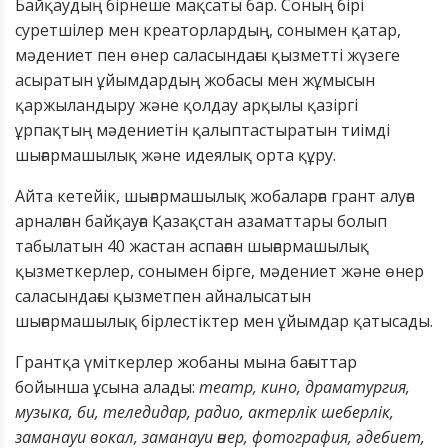
Байқаудың бірнеше мақсаты бар. Соның бірі
суретшілер мен креаторлардың, сонымен қатар,
мәдениет пен өнер саласындағы қызметті жүзеге
асыратын ұйымдардың жобасы мен жұмысын
қаржыландыру және қолдау арқылы қазіргі
ұрпақтың мәдениетін қалыптастыратын тиімді
шығармашылық және идеялық орта құру.
Айта кетейік, шығармашылық жобаларға грант алуға
арналған байқауға Қазақстан азаматтары болып
табылатын 40 жастан аспаған шығармашылық
қызметкерлер, сон
ымен бірге,
мәдениет және өнер
саласындағы қызметпен айналысатын
шығармашылық бірлестіктер мен ұйымдар
қатысады.
Грантқа үміткерлер жобаны мына бағыттар
бойынша ұсына алады:
театр, кино, драматургия,
музыка, би, теледидар, радио, актерлік шеберлік,
заманауи вокал, заманауи өнер, фотография, әдебиет,