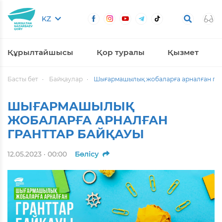
KZ
Құрылтайшысы
Қор туралы
Қызмет
Басты бет
Байқаулар
Шығармашылық жобаларға арналған гра
ШЫҒАРМАШЫЛЫҚ
ЖОБАЛАРҒА АРНАЛҒАН
ГРАНТТАР БАЙҚАУЫ
12.05.2023 · 00:00
Бөлісу