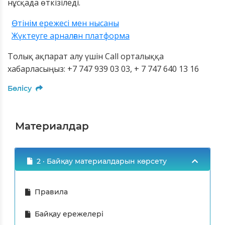
нұсқада өткізіледі.
Өтінім ережесі мен нысаны
Жүктеуге арналған платформа
Толық ақпарат алу үшін
Call
орталық
қа
хабарласыңыз: +7 747 939 03 03, + 7 747 640 13 16
Бөлісу
Материалдар
2 · Байқау материалдарын көрсету
Правила
Байқау ережелері