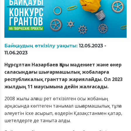
Байқаудың өткізілу уақыты:
12.05.2023 -
11.06.2023
Нұрсұлтан Назарбаев Қоры мәдениет және өнер
саласындағы шығармашылық жобаларға
республикалық гранттар жариялайды. Ол 2023
жылдың 11 маусымына дейін жалғасады.
2008 жылы алғаш рет өткізілген осы жобаның
арқасында көптеген танымал шығармашылық тұлға
әлеуетін іске асырып, өздерін Қазақстанмен қатар,
шетелдерге де таныта алды.