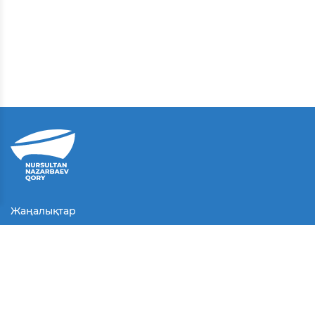
Жаңалықтар
Байланыс
Қолданушы келісімі
Серіктестер