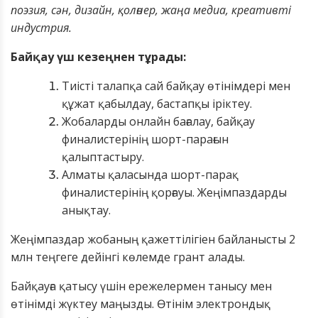
поэзия, сән, дизайн, қолөнер, жаңа медиа, креативті
индустрия.
Байқау үш кезеңнен тұрады:
Тиісті талапқа сай байқау өтінімдері мен
құжат қабылдау, бастапқы іріктеу.
Жобаларды онлайн бағалау, байқау
финалистерінің шорт-парағын
қалыптастыру.
Алматы қаласында шорт-парақ
финалистерінің қорғауы. Жеңімпаздарды
анықтау.
Жеңімпаздар жоба
н
ың қажеттілігі
е
н байланысты 2
млн теңгеге дейінгі көлемде грант алады.
Б
айқауға
қатысу үшін ережелермен танысу
мен
өтінімді жүктеу маңызды. Өтінім электрондық