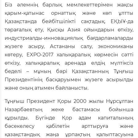
Біз әлемнің барлық мемлекеттерімен жақсы
қарым-қатынас орнаттық және көп ұлтты
Қазақстанда бейбітшілікті сақтадық. ЕҚЫҰ-да
төрағалық ету, Қысқы Азия ойындарын өткізу,
индустриалды-инновациялық бағдарламаларды
жүзеге асыру, Астананы салу, экономиканы
көтеру, EXPO-2017 халықаралық көрмесін сәтті
өткізу, халықаралық аренада елдің мүлтіксіз
беделі – мұның бәрі Қазақстанның Тұңғыш
Президентінің басқаруымен жүзеге асырылды
және оның атымен байланысты.
Тұңғыш Президент Қоры 2000 жылы Нұрсұлтан
Назарбаевтың жеке бастамасы бойынша
құрылды. Бүгінде Қор адам капиталының
бәсекелесу қабілетін арттыруға және
қазақстандық жаңа ұрпақтың қалыптасуына