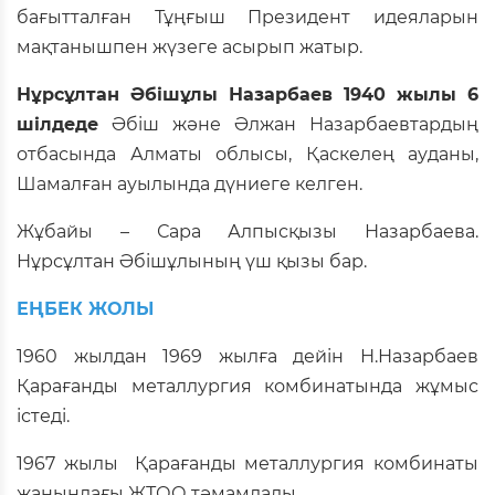
бағытталған Тұңғыш Президент идеяларын
мақтанышпен жүзеге асырып жатыр.
Нұрсұлтан Әбішұлы Назарбаев 1940 жылы 6
шілдеде
Әбіш және Әлжан Назарбаевтардың
отбасында Алматы облысы, Қаскелең ауданы,
Шамалған ауылында дүниеге келген.
Жұбайы – Сара Алпысқызы Назарбаева.
Нұрсұлтан Әбішұлының үш қызы бар.
ЕҢБЕК ЖОЛЫ
1960 жылдан 1969 жылға дейін Н.Назарбаев
Қарағанды металлургия комбинатында жұмыс
істеді.
1967 жылы Қарағанды металлургия комбинаты
жанындағы ЖТОО тәмамдады.