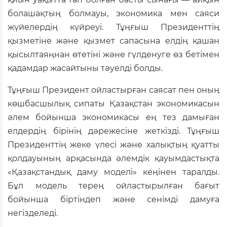
болашақтың болмауы, экономика мен саяси
жүйелердің күйреуі. Тұңғыш Президенттің
қызметіне және қызмет сапасына елдің қашан
қысылтаяңнан өтетіні және гүлденуге өз бетімен
қадамдар жасайтыны тәуелді болды.
Тұңғыш Президент ойластырған саясат пен оның
көшбасшылық сипаты Қазақстан экономикасын
әлем бойынша экономикасы ең тез дамыған
елдердің бірінің дәрежесіне жеткізді. Тұңғыш
Президенттің жеке үлесі және халықтың қуатты
қолдауының арқасында әлемдік қауымдастықта
«Қазақстандық даму моделі» кеңінен таралды.
Бұл модель терең ойластырылған бағыт
бойынша біртіндеп және сенімді дамуға
негізделеді.