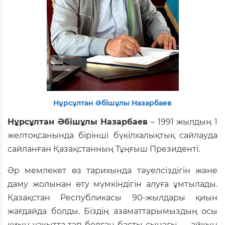
Нұрсұлтан Әбішұлы Назарбаев
Нұрсұлтан Әбішұлы Назарбаев
– 1991 жылдың 1
желтоқсанында бірінші бүкілхалықтық сайлауда
сайланған Қазақстанның Тұңғыш Президенті.
Әр мемлекет өз тарихында тәуелсіздігін және
даму жолынан өту мүмкіндігін алуға ұмтылады.
Қазақстан Республикасы 90-жылдары қиын
жағдайда болды. Біздің азаматтарымыздың осы
қиын уақытта тап болған басты сынағы — айқын