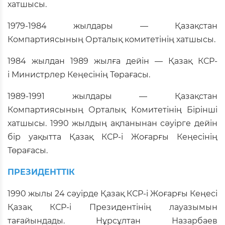
хатшысы.
1979-1984 жылдары — Қазақстан
Компартиясының Орталық комитетінің хатшысы.
1984 жылдан 1989 жылға дейін — Қазақ КСР-
і Министрлер Кеңесінің Төрағасы.
1989-1991 жылдары — Қазақстан
Компартиясының Орталық Комитетінің Бірінші
хатшысы. 1990 жылдың ақпанынан сәуірге дейін
бір уақытта Қазақ КСР-і Жоғарғы Кеңесінің
Төрағасы.
ПРЕЗИДЕНТТІК
1990 жылы 24 сәуірде Қазақ КСР-і Жоғарғы Кеңесі
Қазақ КСР-і Президентінің лауазымын
тағайындады. Нұрсұлтан Назарбаев