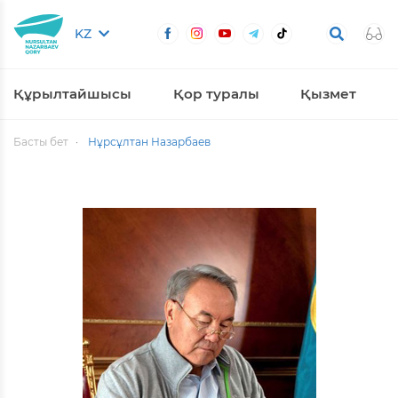
KZ
Құрылтайшысы
Қор туралы
Қызмет
Басты бет
Нұрсұлтан Назарбаев