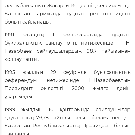
республиканың Жоғарғы Кеңесінің сессиясында
Қазақстан тарихында тұңғыш рет президент
болып сайланады.
1991 жылдың 1 желтоқсанында тұңғыш
бүкілхалықтық сайлау өтті, нәтижесінде Н.
Назарбаев сайлаушылардың 98,7 пайызынан
қолдау тапты.
1995 жылдың 29 сәуірінде бүкілхалықтық
референдум нәтижесінде Н.Назарбаевтың
Президент өкілеттігі 2000 жылға дейін
ұзартылды.
1999 жылдың 10 қаңтарында сайлаушылар
дауысының 79,78 пайызын алып, балама негізде
Қазақстан Республикасының Президенті болып
сайланды.