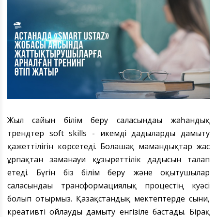
Жыл сайын білім беру саласындағы жаһандық
тренд
тер
soft skills - икемді дағдыларды
дамыту
қажеттілігін көрсетеді. Болашақ мамандықтар жас
ұрпақтан заманауи құзыреттілік
дағдысын
талап
етеді. Бүгін біз білім беру және оқытушылар
саласындағы трансформациялық процестің куәсі
болып отырмыз. Қазақстандық мектептерде сыни,
креативті ойлауды дамыту енгізіле бастады. Бірақ