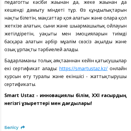
педагогты кәсіби жағынан да, жеке жағынан да
кешенді дамыту міндеті тұр. Өз құндылықтарын
нақты білетін, мақсаттар қоя алатын және оларға қол
жеткізе алатын, сыни және шығармашылық ойлауын
жетілдіретін, уақыты мен эмоцияларын тиімді
басқара алатын әрбір мұғалім сөзсіз ақылды және
озық ұрпақты тәрбиелей алады.
Бағдарламаны толық аяқтағаннан кейін қатысушылар
екі сертификат алады:
https://smartustaz.kz/
онлайн
курс
ын
өту туралы және екінші
сі -
жаттықтырушы
сертификаты.
Smart Ustaz
-
инновациялық білім, ХХІ ғасырдың
негізгі құзыреттері мен дағдылары!
Бөлісу