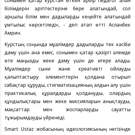
сонымен қатар курстан өткен әрбір педагог алған
білімдерін әріптестеріне бере алатындай, сол
арқылы білім мен дағдыларды кеңейте алатындай
ұмтылыс көрсетіледі
»
, - деп атап өтті Асланбек
А
мрин.
Курстың соңында мұғалімдер дағдыларды тек кәсіби
даму үшін ғана емес, сонымен қатар қазіргі әлемде
өте маңызды жеке даму үшін де игере алады.
Мұғалімдер сыни және креативті ойлауды
қалыптастыру элементтерін қолдана отырып
сабақтар құруды, стигматизацияның алдын
алу үшін
практикалық құралдарды қолдануды, олардың
құндылықтары мен жеке миссияларын анықтауды,
мақсаттар мен жоспарларды сауатты
тұжырымдауды үйренеді.
Smart Ustaz жобасының идеологиясының негізінде