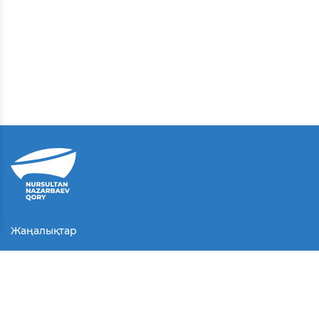
Жаңалықтар
Байланыс
Қолданушы келісімі
Серіктестер