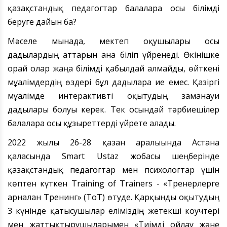
қазақстандық педагогтар балаларға осы білімді
беруге дайын ба?
Мәселе мынада, мектеп оқушылары осы
дағдылардың аттарын
ғана біліп
үйре
не
ді.
Ө
кінішке
орай олар
жаңа білімді
қабылдай алмайды, өйткені
мұғалімдердің өздері бұл дағдыларға ие емес. Қазіргі
мұғалімде интерактивті оқытудың заманауи
дағдылары болуы керек. Тек осындай тәрбиешілер
балаларға осы құзыреттерді үйрете алады.
2022 жылғы 26-28 қазан аралығында Астана
қаласында Smart Ustaz жобасы шеңберінде
қазақстандық педагогтар мен психологтар үшін
көптен күткен
Т
raining of Trainers
-
«
Т
ренерлерге
арналған Тренинг
»
(ТоТ)
ө
туде. Қарқынды оқытудың
3 күнінде қатысушылар еліміздің жетекші
коучтері
мен
жаттықтырушыларымен
«Т
иімді ойлау және