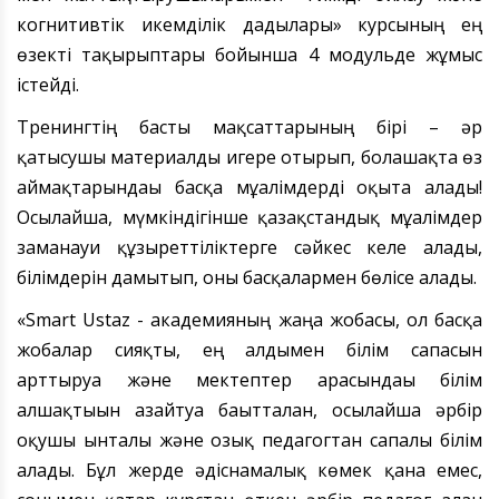
когнитивтік икемділік дағдылары
»
курсының ең
өзекті тақырыптар
ы
бойынша 4 модуль
де
жұмыс
істейді.
Т
ренингтің басты мақсаттарының бірі
–
әр
қатысушы материалды игере отырып, болашақта өз
аймақтарындағы басқа мұғалімдерді оқыта алады!
Осылайша, мүмкіндігінше қазақстандық мұғалімдер
заманауи құзыреттіліктерге сәйкес келе алады,
білімдерін дамытып,
оны
басқалар
мен бөлісе
алады.
«
Smart Ustaz
-
академияның жаңа жобасы, ол басқа
жобалар сияқты, ең алдымен білім сапасын
арттыруға және мектептер арасындағы білім
алшақтығын азайтуға бағытталған, осылайша әрбір
оқушы ынталы және озық педагогтан сапалы білім
алады. Бұл жерде әдіснамалық көмек қана емес,