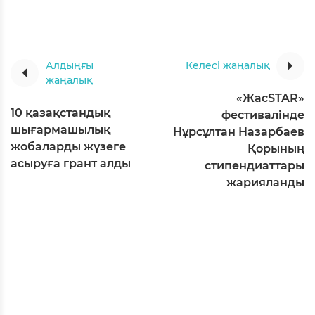
Алдыңғы
Келесі жаңалық
жаңалық
«ЖасSTAR»
10 қазақстандық
фестивалінде
шығармашылық
Нұрсұлтан Назарбаев
жобаларды жүзеге
Қорының
асыруға грант алды
стипендиаттары
жарияланды