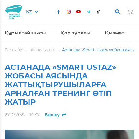
KZ
Құрылтайшысы
Қор туралы
Қызмет
Басты бет
Жаңалықтар
Астанада «Smart Ustaz» жобасы аясын
АСТАНАДА «SMART USTAZ»
ЖОБАСЫ АЯСЫНДА
ЖАТТЫҚТЫРУШЫЛАРҒА
АРНАЛҒАН ТРЕНИНГ ӨТІП
ЖАТЫР
27.10.2022 · 14:47
Бөлісу