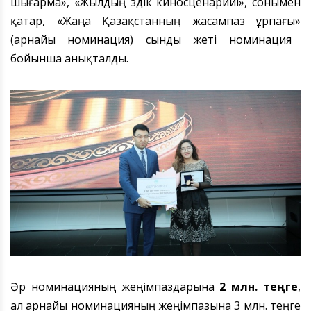
шығарма
»
,
«
Жылдың үздік киносценарийі
»
, сон
ымен
қатар, «
Жаңа Қазақстанның жасампаз ұрпағы
»
(арнайы номинация)
сынды
жеті номинация
бойынша
анықталды.
Әр н
оминация
н
ың жеңімпаздарына
2 млн. теңге
,
ал арнайы номинацияның жеңімпазы
на
3 млн. теңге