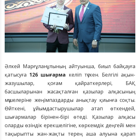
Әлкей Марғұланұлының айтуынша, биыл байқауға
қатысуға
126 шығарма
келіп түскен
.
Белгілі ақын-
жазушылар, қоғам қайраткерлері, БАҚ
басшыларынан жасақталған қазылар алқасының
мүшелеріне жеңімпаздарды анықтау қиынға соқты.
Өйткені, ұйымдастырушылар атап өткендей,
шығармалар бірінен-бірі өтеді. Қазылар алқасы
оларды өзіндік ерекшелігіне, көркемдік деңгейі мен
тақырыпты жан-жақты терең аша алуына қарап