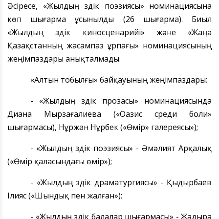
Әсіресе, «Жылдың үздік поэзиясы» номинациясына
көп шығарма ұсынылды (26 шығарма). Биыл
«Жылдың үздік киносценарийі» және «Жаңа
Қазақстанның жасампаз ұрпағы» номинациясының
жеңімпаздары анықталмады.
«Алтын тобылғы» байқауының жеңімпаздары:
- «Жылдың үздік прозасы» номинациясында
Диана Мырзағалиева («Оазис среди боли»
шығармасы), Нұржан Нұрбек («Өмір» галереясы»);
- «Жылдың үздік поэзиясы» - Әмәлият Арқалық
(«Өмір қаласындағы өмір»);
- «Жылдың үздік драматургиясы» - Қыдырбаев
Ілияс («Шындық пен жалған»);
- «Жылдың үздік балалар шығармасы» - Жадыра