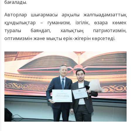
бағалады.
Авторлар шығармасы арқылы жалпыадамзаттық
құндылықтар – гуманизм, ізгілік, өзара көмек
туралы баяндап, халықтың патриотизмін,
оптимизмін және мықты ерік-жігерін көрсетеді.