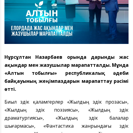
Нұрсұлтан Назарбаев
орында дарынды жас
ақындар мен жазушылар марапатталды. Мұнда
«
Алтын тобылғы
»
республикалық әдеби
байқауының жеңімпаздарын марапаттау рәсімі
өтті.
Биыл
үздік қаламгерлер
«Жылдың үздік прозасы
»
,
«
Жылдың үздік поэзиясы
»
,
«
Жылдың үздік
драматургиясы
»
,
«
Жылдың үздік балалар
шығармасы
»
,
«Ф
антастика жанрындағы үздік