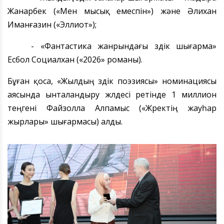
Жанарбек («Мен мысық емеспін») және Әлихан
Иманғазин («Эллиот»);
-
«
Фантастика жанрындағы үздік шығарма
»
Есбол Социалхан (
«
2026
»
романы).
Бұған қоса, «Жылдың үздік поэзиясы» номинациясы
аясында ынталандыру жүлдесі ретінде 1 миллион
теңгені Файзолла Алпамыс («Жүректің жауһар
жырлары» шығармасы) алды.