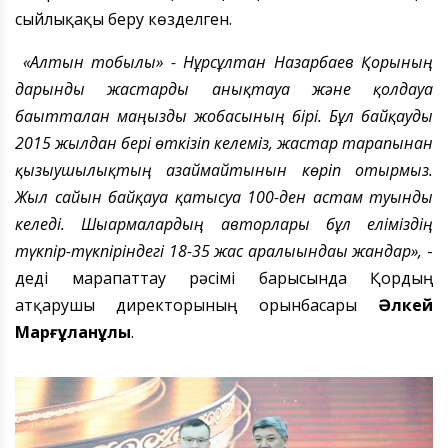
сыйлықақы
беру
көзделген.
«
Алтын тобылғы
»
- Нұрсұлтан Назарбаев Қорының
дарынды жастарды анықтауға және қолдауға
бағытталған маңызды жоба
с
ының бірі. Бұл байқауды
2015 жылдан бері өткізіп келеміз, жастар тарапынан
қызығушылық
тың
азаймайтынын
көріп отырмыз.
Жыл сайын
байқауға
қатысуға 100-ден астам
туынды
келеді
. Шығармалардың авторлары
бұл ел
іміз
дің
түкпір-түкпіріндегі
18-35 жас аралығындағы
жандар»
,
-
деді
м
арапаттау рәсімі барысында Қордың
атқарушы директорының орынбасары
Әлкей
Марғұланұлы
.