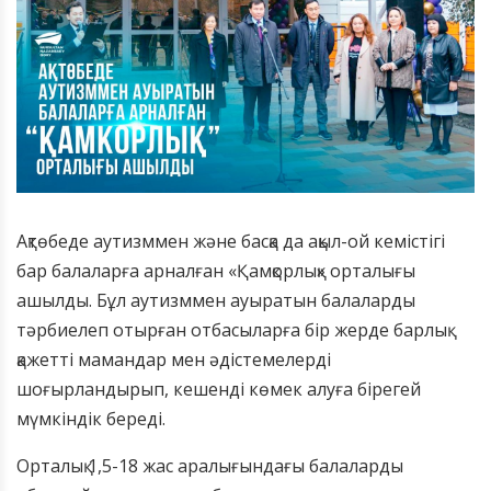
Ақтөбеде аутизммен және басқа да ақыл-ой кемістігі
бар балаларға арналған «Қамқорлық» орталығы
ашылды. Бұл аутизммен ауыратын балаларды
тәрбиелеп отырған отбасыларға бір жерде барлық
қажетті мамандар мен әдістемелерді
шоғырландырып, кешенді көмек алуға бірегей
мүмкіндік береді.
Орталық 1,5-18 жас аралығындағы балаларды