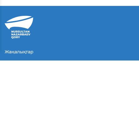
Жаңалықтар
Байланыс
Қолданушы келісімі
Серіктестер
Медиа
Байқаулар
БАҚ біз туралы