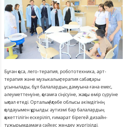
Бұған қоса, лего-терапия, робототехника, арт-
терапия және музыкалық терапия сабақтары
ұсынылады, бұл балалардың дамуына ғана емес,
әлеуметтенуіне, қоғамға сіңісуіне, жақсы өмір сүруіне
ықпал етеді. Орталық Ақтөбе облысы әкімдігінің
қолдауымен құрылды: аутизмі бар балалардың
қажеттілігін ескеріліп, ғимарат бірегей дизайн-
тұжырымдамаға сәйкес жөндеу жүргізілді.