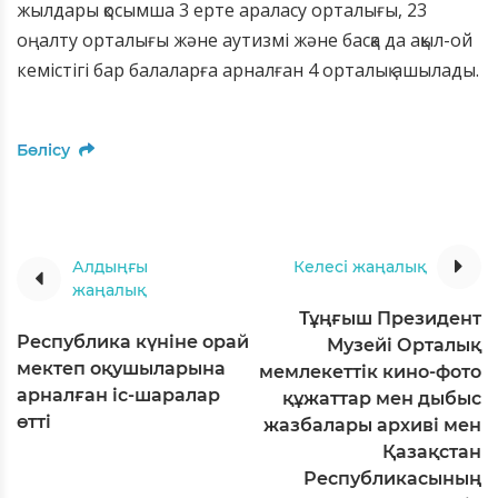
жылдары қосымша 3 ерте араласу орталығы, 23
оңалту орталығы және аутизмі және басқа да ақыл-ой
кемістігі бар балаларға арналған 4 орталық ашылады.
Бөлісу
Алдыңғы
Келесі жаңалық
жаңалық
Тұңғыш Президент
Республика күніне орай
Музейі Орталық
мектеп оқушыларына
мемлекеттік кино-фото
арналған іс-шаралар
құжаттар мен дыбыс
өтті
жазбалары архиві мен
Қазақстан
Республикасының