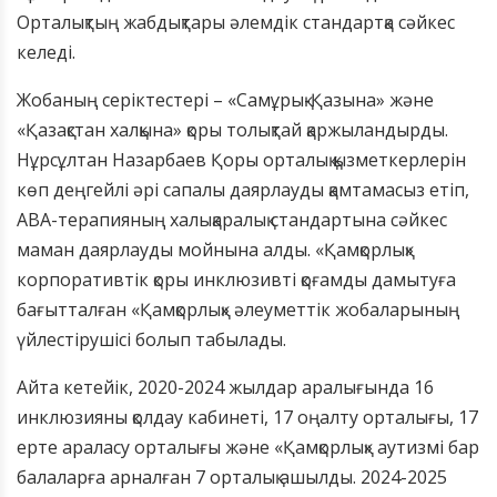
Орталықтың жабдықтары әлемдік стандартқа сәйкес
келеді.
Жобаның серіктестері – «Самұрық-Қазына» және
«Қазақстан халқына» қоры толықтай қаржыландырды.
Нұрсұлтан Назарбаев Қоры орталық қызметкерлерін
көп деңгейлі әрі сапалы даярлауды қамтамасыз етіп,
ABA-терапияның халықаралық стандартына сәйкес
маман даярлауды мойнына алды. «Қамқорлық»
корпоративтік қоры инклюзивті қоғамды дамытуға
бағытталған «Қамқорлық» әлеуметтік жобаларының
үйлестірушісі болып табылады.
Айта кетейік, 2020-2024 жылдар аралығында 16
инклюзияны қолдау кабинеті, 17 оңалту орталығы, 17
ерте араласу орталығы және «Қамқорлық» аутизмі бар
балаларға арналған 7 орталық ашылды. 2024-2025