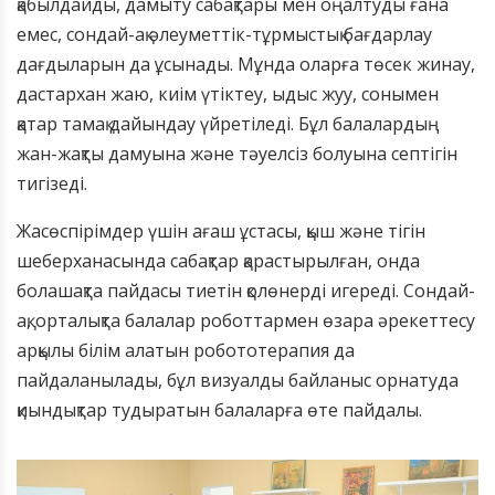
қабылдайды, дамыту сабақтары мен оңалтуды ғана
емес, сондай-ақ әлеуметтік-тұрмыстық бағдарлау
дағдыларын да ұсынады. Мұнда оларға төсек жинау,
дастархан жаю, киім үтіктеу, ыдыс жуу, сонымен
қатар тамақ дайындау үйретіледі. Бұл балалардың
жан-жақты дамуына және тәуелсіз болуына септігін
тигізеді.
Жасөспірімдер үшін ағаш ұстасы, қыш және тігін
шеберханасында сабақтар қарастырылған, онда
болашақта пайдасы тиетін қолөнерді игереді. Сондай-
ақ, орталықта балалар роботтармен өзара әрекеттесу
арқылы білім алатын робототерапия да
пайдаланылады, бұл визуалды байланыс орнатуда
қиындықтар тудыратын балаларға өте пайдалы.