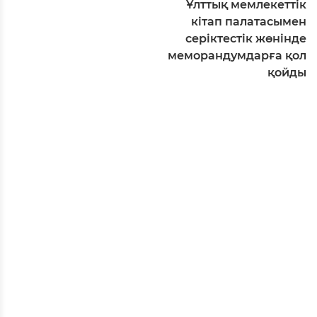
Ұлттық мемлекеттік
кітап палатасымен
серіктестік жөнінде
меморандумдарға қол
қойды