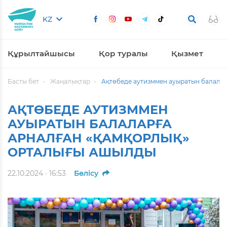
KZ
Құрылтайшысы
Қор туралы
Қызмет
Басты бет
Жаңалықтар
Ақтөбеде аутизммен ауыратын балала
АҚТӨБЕДЕ АУТИЗММЕН
АУЫРАТЫН БАЛАЛАРҒА
АРНАЛҒАН «ҚАМҚОРЛЫҚ»
ОРТАЛЫҒЫ АШЫЛДЫ
22.10.2024 · 16:53
Бөлісу