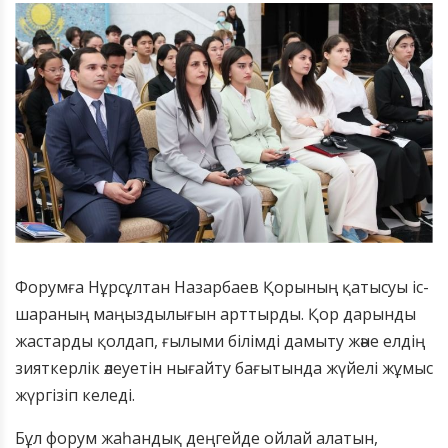
Форумға Нұрсұлтан Назарбаев Қорының қатысуы іс-
шараның маңыздылығын арттырды. Қор дарынды
жастарды қолдап, ғылыми білімді дамыту және елдің
зияткерлік әлеуетін нығайту бағытында жүйелі жұмыс
жүргізіп келеді.
Бұл форум жаһандық деңгейде ойлай алатын,