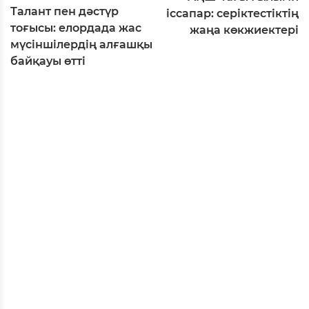
Талант пен дәстүр
іссапар: серіктестіктің
тоғысы: елордада жас
жаңа көкжиектері
мүсіншілердің алғашқы
байқауы өтті