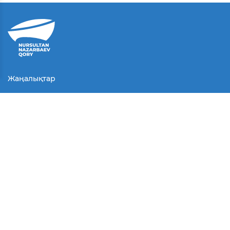
Жаңалықтар
Байланыс
Қолданушы келісімі
Серіктестер
Медиа
Байқаулар
БАҚ біз туралы
© Барлық құқықтар қорғалған.
2025 г.