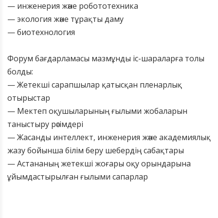
— инженерия және робототехника
— экология және тұрақты даму
— биотехнология
Форум бағдарламасы мазмұнды іс-шараларға толы
болды:
— Жетекші сарапшылар қатысқан пленарлық
отырыстар
— Мектеп оқушыларының ғылыми жобаларын
таныстыру рәсімдері
— Жасанды интеллект, инженерия және академиялық
жазу бойынша білім беру шебердің сабақтары
— Астананың жетекші жоғары оқу орындарына
ұйымдастырылған ғылыми сапарлар