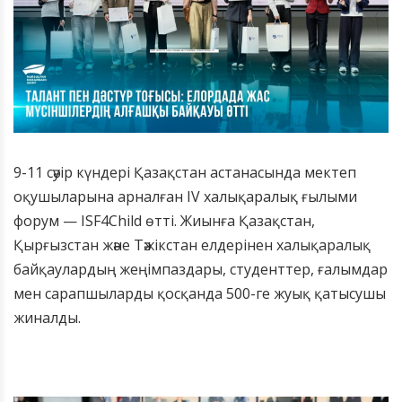
9-11 сәуір күндері Қазақстан астанасында мектеп
оқушыларына арналған IV халықаралық ғылыми
форум — ISF4Child өтті. Жиынға Қазақстан,
Қырғызстан және Тәжікстан елдерінен халықаралық
байқаулардың жеңімпаздары, студенттер, ғалымдар
мен сарапшыларды қосқанда 500-ге жуық қатысушы
жиналды.