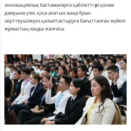
инновациялық бастамаларға қабілетті әрі қоғам
дамуына үлес қоса алатын жаңа буын
зерттеушілерін қалыптастыруға бағытталған жүйелі
жұмыстың заңды жалғасы.