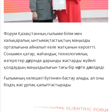
Форум Қазақстанның ғылыми білім мен
халықаралық ынтымақтастықтың маңызды
орталығына айналып келе жатқанын көрсетті.
Сонымен қатар, жаһандық технологиялық
өзгерістер дәуірінде дарынды жастарды жүйелі
қолдаудың маңыздылығын тағы бір мәрте дәлелдеді.
Ғылымның келешегі бүгіннен бастау алады, ал оны
біздің жас ұрпақ қалыптастырады.