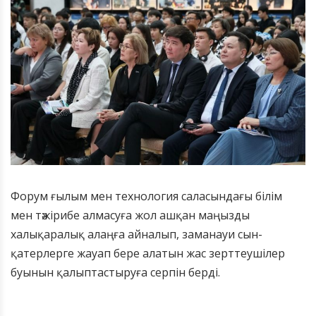
Форум ғылым мен технология саласындағы білім
мен тәжірибе алмасуға жол ашқан маңызды
халықаралық алаңға айналып, заманауи сын-
қатерлерге жауап бере алатын жас зерттеушілер
буынын қалыптастыруға серпін берді.