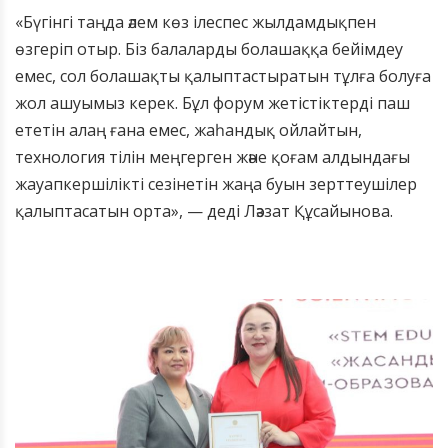
«Бүгінгі таңда әлем көз ілеспес жылдамдықпен
өзгеріп отыр. Біз балаларды болашаққа бейімдеу
емес, сол болашақты қалыптастыратын тұлға болуға
жол ашуымыз керек. Бұл форум жетістіктерді паш
ететін алаң ғана емес, жаһандық ойлайтын,
технология тілін меңгерген және қоғам алдындағы
жауапкершілікті сезінетін жаңа буын зерттеушілер
қалыптасатын орта», — деді Ләззат Құсайынова.