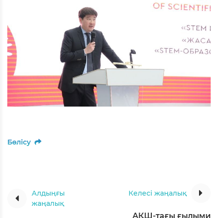
Бөлісу
Алдыңғы
Келесі жаңалық
жаңалық
АҚШ-тағы ғылыми