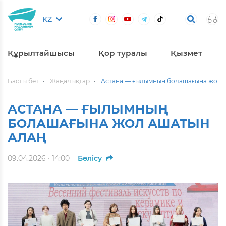
KZ
Құрылтайшысы
Қор туралы
Қызмет
Басты бет
Жаңалықтар
Астана — ғылымның болашағына жол 
АСТАНА — ҒЫЛЫМНЫҢ
БОЛАШАҒЫНА ЖОЛ АШАТЫН
АЛАҢ
09.04.2026 · 14:00
Бөлісу