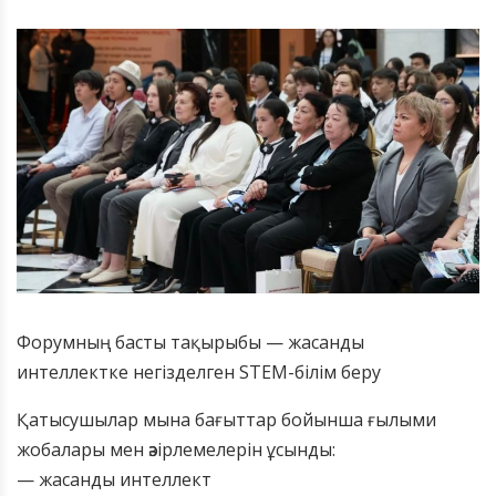
Форумның басты тақырыбы — жасанды
интеллектке негізделген STEM-білім беру
Қатысушылар мына бағыттар бойынша ғылыми
жобалары мен әзірлемелерін ұсынды:
— жасанды интеллект