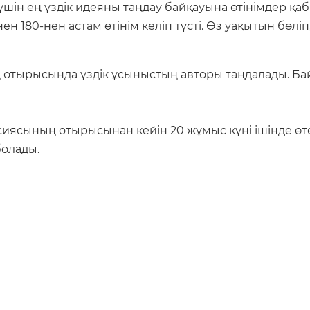
шін ең үздік идеяны таңдау байқауына өтінімдер қаб
н 180-нен астам өтінім келіп түсті. Өз уақытын бөл
 отырысында үздік ұсыныстың авторы таңдалады. Ба
ясының отырысынан кейін 20 жұмыс күні ішінде өтед
 болады.