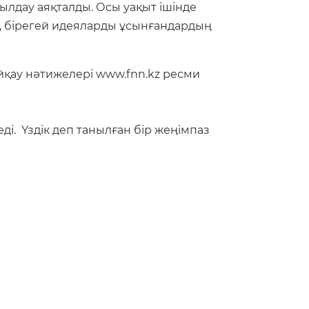
ылдау аяқталды. Осы уақыт ішінде
іп, бірегей идеяларды ұсынғандардың
йқау нәтижелері www.fnn.kz ресми
і. Үздік деп танылған бір жеңімпаз