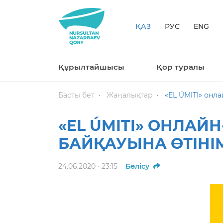
ҚАЗ
РУС
ENG
Құрылтайшысы
Қор туралы
Басты бет
Жаңалықтар
«EL ÚMITI» онла
«EL ÚMITI» ОНЛАЙ
БАЙҚАУЫНА ӨТІНІ
24.06.2020 · 23:15
Бөлісу