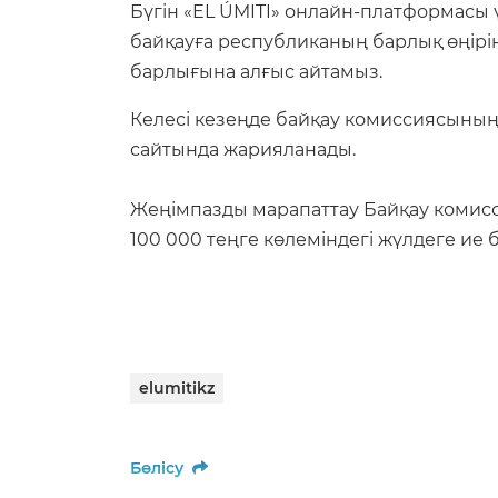
Бүгін «EL ÚMITI» онлайн-платформасы ү
байқауға республиканың барлық өңіріне
барлығына алғыс айтамыз.
Келесі кезеңде байқау комиссиясының
сайтында жарияланады.
Жеңімпазды марапаттау Байқау комисси
100 000 теңге көлеміндегі жүлдеге ие
elumitikz
Бөлісу