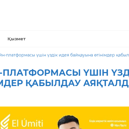
Қызмет
йн-платформасы үшін үздік идея байқауына өтінімдер қабы
Н-ПЛАТФОРМАСЫ ҮШІН ҮЗД
МДЕР ҚАБЫЛДАУ АЯҚТАЛ