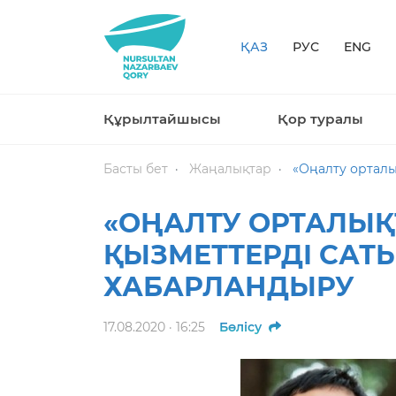
ҚАЗ
РУС
ENG
Құрылтайшысы
Қор туралы
Басты бет
Жаңалықтар
«Оңалту орталы
«ОҢАЛТУ ОРТАЛЫҚ
ҚЫЗМЕТТЕРДІ САТ
ХАБАРЛАНДЫРУ
17.08.2020 · 16:25
Бөлісу