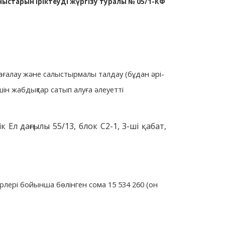
ыстарын іріктеуді жүргізу туралы № 05/1-КФ
бағалау және салыстырмалы талдау (бұдан әрі-
шін жабдықтар сатып алуға әлеуетті
 Ел даңғылы 55/13, блок С2-1, 3-ші қабат,
рлері бойынша бөлінген сома 15 534 260 (он