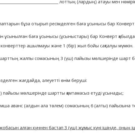
__________________________________ лоттың (лардың) атауы мен нөмір
птарын бұза отырып ресімделген баға ұсынысы бар Конверт (
йін ұсынылған баға ұсынысы (ұсыныстары) бар Конверт қабыл
ен конверттер ашылмауы және 1 (бір) жыл бойы сақталуы мүмкін.
 шарттың жалпы сомасының 3 (үш) пайызы мөлшерінде шарт б
зделген жағдайда, әлеуетті өнім беруші:
) пайызы мөлшерінде шартты қамтамасыз етуді ұсынады;;
мша аванс (алдын ала төлем) сомасының 6 (алты) пайызына те
 жобасын алған күннен бастап 3 (үш) жұмыс күні ішінде, оның і