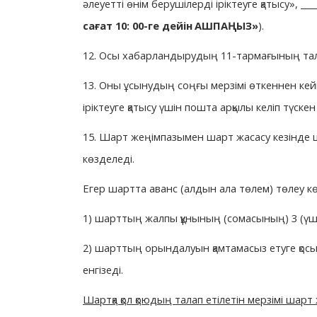
әлеуетті өнім берушілерді іріктеуге қатысу
»
, __
сағат 10: 00-ге дейін
АШПАҢЫЗ
»
).
12. Осы хабарландырудың 11-тармағының тала
13. Оны ұсынудың соңғы мерзімі өткеннен ке
іріктеуге қатысу үшін пошта арқылы келіп түск
15. Шарт жеңімпазымен шарт жасасу кезінде
көзделеді.
Егер шартта аванс (алдын ала төлем) төлеу кө
1) шарттың жалпы құнының (сомасының) 3 (үш
2) шарттың орындалуын қамтамасыз етуге қосы
енгізеді.
Шартқа қол қоюдың талап етілетін мерзімі шарт