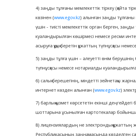
4) заңды тұлғаны мемлекеттік тіркеу (қайта т
көзінен (
www.egov.kz
) алынған заңды тұлғаны м
үшін - тиісті мемлекеттік орган берген, заңды 
куәландырылған көшірмесі немесе ресми инте
асыруға құқық беретін құжаттың түпнұсқасы нем
5) заңды тұлға үшін – әлеуетті өнім берушін
түпнұсқасы немесе нотариалды куәландырылға
6) салық берешегінің, міндетті зейнетақы жар
интернет көзден алынған (
www.egov.kz
) элек
7) барлық қызмет көрсететін екінші деңгейдег
шоттарына ұсынылған картотекалар бойынша м
8) лицензиялардың не электрондық құжаттың ж
Республикасының заңнамасында көзделген саты