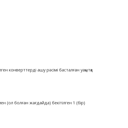
лген конверттерді ашу рәсімі басталған уақытқа
н (ол болған жағдайда) бекітілген 1 (бір)