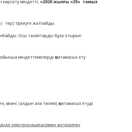
ін көрсету міндетті,
«
2020 жылғы
«25»
тамыз
- тер) тіркеуге жатпайды.
данбайды. Осы талаптарды бұза отырып
ойынша міндеттемелерді қамтамасыз ету
ң аванс (алдын ала төлем) қамтамасыз етуді
шінде электрондық тәсілмен жеткізілген