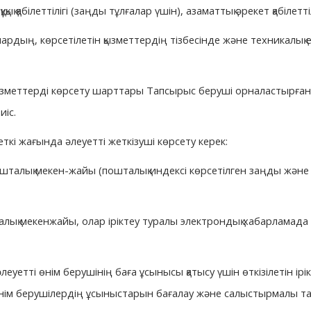
құқық қабілеттілігі (заңды тұлғалар үшін), азаматтық әрекет қабілетт
ардың, көрсетілетін қызметтердің тізбесінде және техникалық е
ызметтерді көрсету шарттары Тапсырыс беруші орналастырған 
іс.
ткі жағында әлеуетті жеткізуші көрсету керек:
ошталық мекен-жайы (пошталық индексі көрсетілген заңды және 
ық мекенжайы, олар іріктеу туралы электрондық хабарламада кө
еуетті өнім берушінің баға ұсынысы қатысу үшін өткізілетін ір
нім берушілердің ұсыныстарын бағалау және салыстырмалы тал