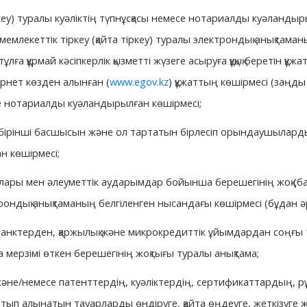
іркеу) туралы куәліктің түпнұсқасы немесе нотариалды куәланд
емлекеттік тіркеу (қайта тіркеу) туралы электрондық анықтаман
тұлға құрмай кәсіпкерлік қызметті жүзеге асыруға құқық беретін қ
рнет көзден алынған (
www.egov.kz
) құжаттың көшірмесі (заңды 
есе нотариалды куәландырылған көшірмесі;
ің бірінші басшысын және ол тартатын бірлесіп орындаушылард
н көшірмесі;
налары мен әлеуметтік аударымдар бойынша берешегінің жоқ (ба
трондық анықтаманың белгіленген нысандағы көшірмесі (бұдан әр
і банктерден, қаржылық және микрокредиттік ұйымдардан соңғы 
ерзімі өткен берешегінің жоқтығы туралы анықтама;
әне/немесе патенттердің, куәліктердің, сертификаттардың, рұқ
п алынатын тауарларды өндіруге, қайта өңдеуге, жеткізуге жән