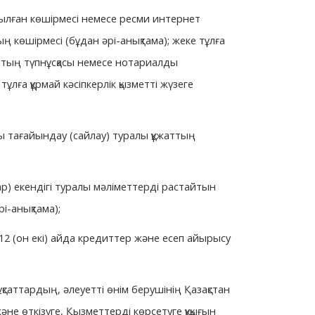
ырылған көшірмесі немесе ресми интернет
ың көшірмесі (бұдан әрі-анықтама); жеке тұлға
ұжаттың түпнұсқасы немесе нотариалды
тұлға құрмай кәсіпкерлік қызметті жүзеге
ы тағайындау (сайлау) туралы құжаттың
р) екендігі туралы мәліметтерді растайтын
і-анықтама);
12 (он екі) айда кредиттер және есеп айырысу
саттардың, әлеуетті өнім берушінің Қазақстан
е өткізуге, Қызметтерді көрсетуге құқығын