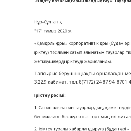
«Оңалту орталықтарын жабдықтау». Тауарлар
Нұр-Сұлтан қ.
"17" тамыз 2020 ж.
«Қамқорлық қоры» корпоративтік қоры (бұдан 
іріктеу) тәсілімен сатып алынатын тауарлар ті
жеткізушілерді іріктеуді жариялайды.
Тапсырыс берушінің нақты орналасқан меке
3.22.9 кабинет,
тел. 8(7172) 24 87 94, 8701 4
Іріктеу рәсімі:
1. Сатып алынатын тауарлардың, қызметтердің
бес миллион бес жүз отыз төрт мың екі жүз ал
2. Іріктеу туралы хабарландыруға (бұдан әрі – 