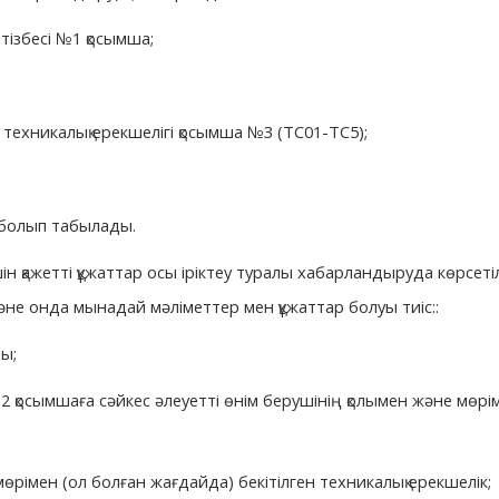
тізбесі №1 қосымша;
техникалық ерекшелігі қосымша №3 (ТС01-ТС5);
 болып табылады.
үшін қажетті құжаттар осы іріктеу туралы хабарландыруда көрсеті
әне онда мынадай мәліметтер мен құжаттар болуы тиіс::
йы;
2 қосымшаға сәйкес әлеуетті өнім берушінің қолымен және мөріме
 мөрімен (ол болған жағдайда) бекітілген техникалық ерекшелік;