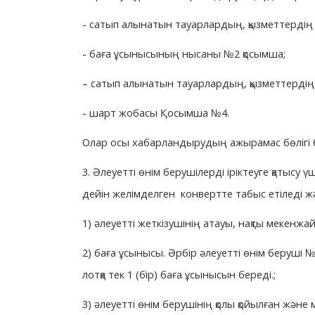
- сатып алынатын тауарлардың, қызметтердің 
- баға ұсынысының нысаны №2 қосымша;
– сатып алынатын тауарлардың, қызметтердің 
- шарт жобасы Қосымша №4.
Олар осы хабарландырудың ажырамас бөлігі
3. Әлеуетті өнім берушілерді іріктеуге қатысу 
дейін желімделген конвертте табыс етіледі ж
1) әлеуетті жеткізушінің атауы, нақты мекенжа
2) баға ұсынысы. Әрбір әлеуетті өнім беруші №
лотқа тек 1 (бір) баға ұсынысын береді.;
3) әлеуетті өнім берушінің қолы қойылған және