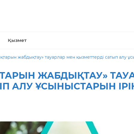
Қызмет
қтарын жабдықтау» тауарлар мен қызметтерді сатып алу ұс
ТАРЫН ЖАБДЫҚТАУ» ТАУ
ЫП АЛУ ҰСЫНЫСТАРЫН ІРІ