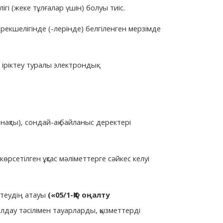
ілігі (жеке тұлғалар үшін) болуы тиіс.
рекшелігінде (-лерінде) белгіленген мерзімде
іріктеу туралы электрондық
нақты), сондай-ақ байланыс деректері
рсетілген ұқсас мәліметтерге сәйкес келуі
іктеудің атауы
(
«
05/1-ҚФ оңалту
дау тәсілімен тауарларды, қызметтерді