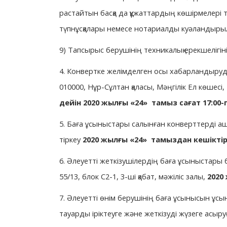
растайтын басқа да құжаттардың көшірмелері 
түпнұсқалары немесе нотариалды куәландырыл
9) Тапсырыс берушінің техникалық ерекшелігін
4. Конвертке желімделген осы хабарландыруд
010000, Нұр-Сұлтан қаласы, Мәңгілік Ел көшесі, 
дейін 2020 жылғы
«24»
тамыз сағат 17:00-
5. Баға ұсыныстары салынған конверттерді аш
тіркеу
2020 жылғы
«24»
тамыздан кешіктірм
6. Әлеуетті жеткізушілердің баға ұсыныстары б
55/13, блок С2-1, 3-ші қабат, мәжіліс залы,
2020
7. Әлеуетті өнім берушінің баға ұсынысын ұсы
тауарды іріктеуге және жеткізуді жүзеге асыру