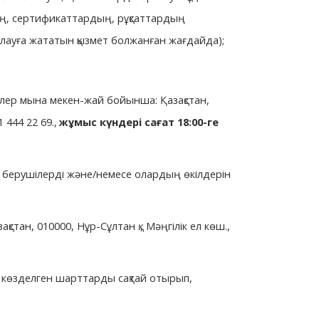
дің, сертификаттардың, рұқсаттардың
лауға жататын қызмет болжанған жағдайда);
ілер мына мекен-жай бойынша: Қазақстан,
1 444 22 69.,
жұмыс күндері сағат 18:00-ге
м берушілерді және/немесе олардың өкілдерін
тан, 010000, Нұр-Сұлтан қ., Мәңгілік ел көш.,
та көзделген шарттарды сақтай отырып,