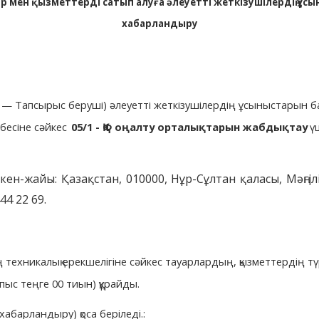
 мен қызметтерді сатып алуға әлеуетті жеткізушілердің ұсын
хабарландыру
әрі — Тапсырыс беруші) әлеуетті жеткізушілердің ұсыныстарын 
збесіне сәйкес
05/1 - ҚФ оңалту орталықтарын жабдықтау
ү
н-жайы: Қазақстан, 010000, Нұр-Сұлтан қаласы, Мәңгілік
44 22 69.
 техникалық ерекшелігіне сәйкес тауарлардың, қызметтердің тү
пыс теңге 00 тиын) құрайды.
хабарландыру) қоса беріледі.: