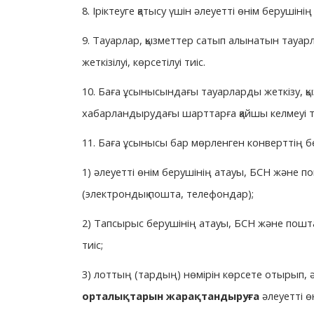
8. Іріктеуге қатысу үшін әлеуетті өнім берушінің 
9. Тауарлар, қызметтер сатып алынатын тауарл
жеткізілуі, көрсетілуі тиіс.
10. Баға ұсынысындағы тауарларды жеткізу, қ
хабарландырудағы шарттарға қайшы келмеуі ти
11. Баға ұсынысы бар мөрленген конверттің бе
1) әлеуетті өнім берушінің атауы, БСН және п
(электрондық пошта, телефондар);
2) Тапсырыс берушінің атауы, БСН және поштал
тиіс;
3) лоттың (тардың) нөмірін көрсете отырып, әл
орталықтарын жарақтандыруға
әлеуетті ө