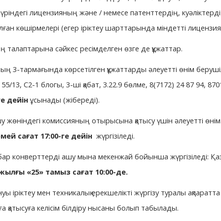
түріндегі лицензияның және / немесе патенттердің, куәліктер
ған көшірмелері (егер іріктеу шарттарында міндетті лицензия
ің талаптарына сәйкес ресімделген өзге де құжаттар.
ың 3-тармағында көрсетілген құжаттарды әлеуетті өнім беруш
55/13, С2-1 блогы, 3-ші қабат, 3.22.9 бөлме,
8(7172) 24 87 94, 870
ге дейін
ұсынады (жібереді).
у жөніндегі комиссияның отырысына қатысу үшін әлеуетті өні
ей сағат 17:00-ге дейін
жүргізіледі.
ар конверттерді ашу мына мекенжай бойынша жүргізіледі: Қазақс
 жылғы
«25»
тамыз сағат 10:00-де.
нуы іріктеу мен техникалық ерекшелікті жүргізу туралы ақпарат
ға қатысуға келісім білдіру нысаны болып табылады.