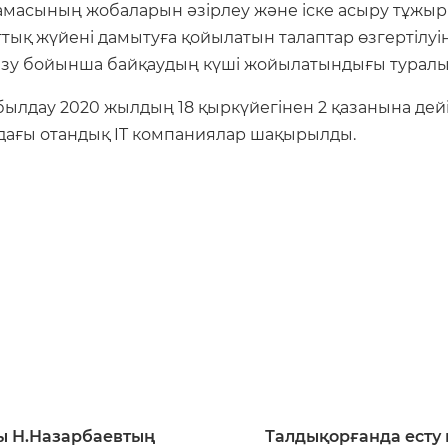
тамасының жобаларын әзірлеу және іске асыру тұжы
ттық жүйені дамытуға қойылатын талаптар өзгертілуі
ізу бойынша байқаудың күші жойылатындығы туралы 
 қабылдау 2020 жылдың 18 қыркүйегінен 2 қазанына дей
ндағы отандық IT компаниялар шақырылды.
ы Н.Назарбаевтың
Талдықорғанда есту