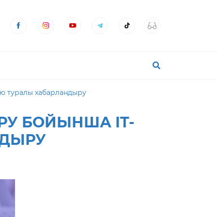
ою туралы хабарландыру
РУ БОЙЫНША IT-
НДЫРУ