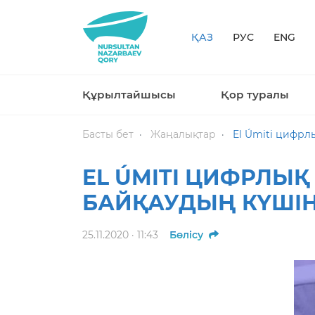
ҚАЗ
РУС
ENG
Құрылтайшысы
Қор туралы
Басты бет
Жаңалықтар
El Úmiti цифрл
EL ÚMITI ЦИФРЛЫ
БАЙҚАУДЫҢ КҮШІ
25.11.2020 · 11:43
Бөлісу