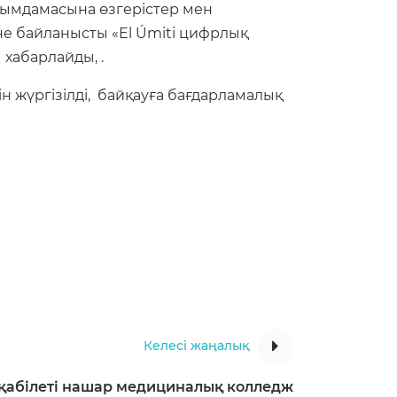
рымдамасына өзгерістер мен
не байланысты «El Úmiti цифрлық
хабарлайды, .
ін жүргізілді, байқауға бағдарламалық
Келесі жаңалық
 қабілеті нашар медициналық колледж