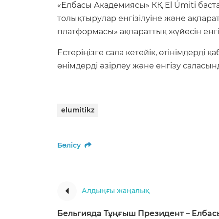
«Елбасы Академиясы» КҚ El Úmiti бас
толықтырулар енгізілуіне және ақпара
платформасы» ақпараттық жүйесін енг
Естеріңізге сала кетейік, өтінімдерді
өнімдерді әзірлеу және енгізу саласы
elumitikz
Бөлісу
Алдыңғы жаңалық
Бельгияда Тұңғыш Президент – Елбас