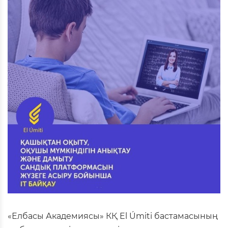
«Елбасы Академиясы» КҚ El Úmiti бастамасының