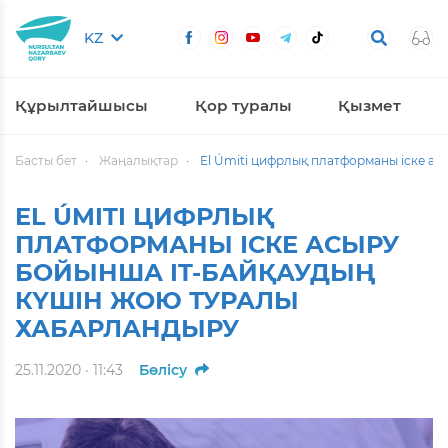
KZ
Құрылтайшысы
Қор туралы
Қызмет
Басты бет
Жаңалықтар
El Úmiti цифрлық платформаны іске а
EL ÚMITI ЦИФРЛЫҚ
ПЛАТФОРМАНЫ ІСКЕ АСЫРУ
БОЙЫНША IT-БАЙҚАУДЫҢ
КҮШІН ЖОЮ ТУРАЛЫ
ХАБАРЛАНДЫРУ
25.11.2020 · 11:43
Бөлісу