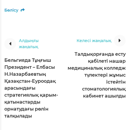
Бөлісу
Алдыңғы
Келесі жаңалық
жаңалық
Талдықорғанда есту
Бельгияда Тұңғыш
қабілеті нашар
Президент – Елбасы
медициналық колледж
Н.Назарбаевтың
түлектері жұмыс
Қазақстан-Еуроодақ
істейтін
арасындағы
стоматологиялық
стратегиялық қарым-
кабинет ашылды
қатынастарды
орнатудағы рөлін
талқылады