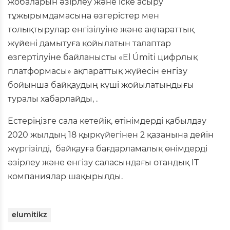
жобаларын әзірлеу және іске асыру
тұжырымдамасына өзгерістер мен
толықтырулар енгізілуіне және ақпараттық
жүйені дамытуға қойылатын талаптар
өзгертілуіне байланысты «El Úmiti цифрлық
платформасы» ақпараттық жүйесін енгізу
бойынша байқаудың күші жойылатындығы
туралы хабарлайды, .
Естеріңізге сала кетейік, өтінімдерді қабылдау
2020 жылдың 18 қыркүйегінен 2 қазанына дейін
жүргізілді, байқауға бағдарламалық өнімдерді
әзірлеу және енгізу саласындағы отандық IT
компаниялар шақырылды.
elumitikz