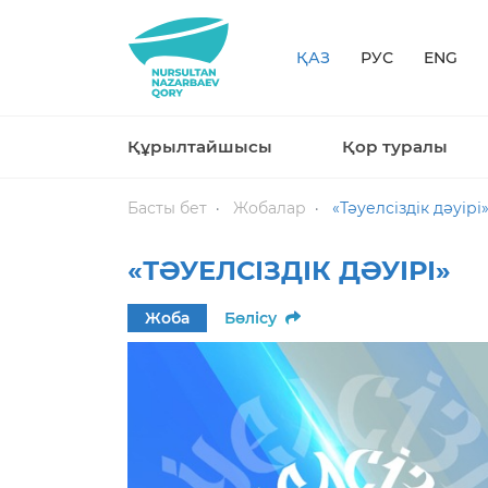
ҚАЗ
РУС
ENG
Құрылтайшысы
Қор туралы
Басты бет
Жобалар
«Тәуелсіздік дәуірі
«ТӘУЕЛСІЗДІК ДӘУІРІ»
Жоба
Бөлісу