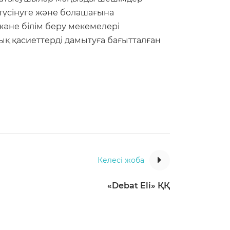
түсінуге және болашағына
және білім беру мекемелері
ық қасиеттерді дамытуға бағытталған
Келесі жоба
«Debat Eli» ҚҚ