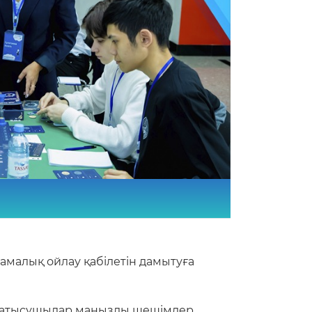
малық ойлау қабілетін дамытуға
да қатысушылар маңызды шешімдер