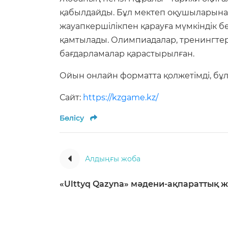
қабылдайды. Бұл мектеп оқушыларына 
жауапкершілікпен қарауға мүмкіндік б
қамтылады. Олимпиадалар, тренингтер 
бағдарламалар қарастырылған.
Ойын онлайн форматта қолжетімді, бұл 
Сайт:
https://kzgame.kz/
Бөлісу
Алдыңғы жоба
«Ulttyq Qazyna» мәдени-ақпараттық 