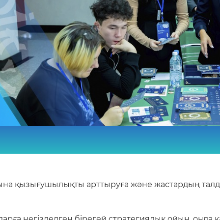
хына қызығушылықты арттыруға және жастардың талда
аларға негізделген бірегей стратегиялық ойын, он