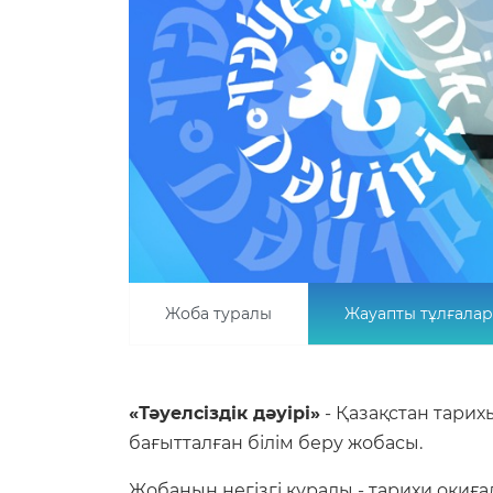
Жоба туралы
Жауапты тұлғалар
«Тәуелсіздік дәуірі»
- Қазақстан тари
бағытталған білім беру жобасы.
Жобаның негізгі құралы - тарихи оқиғ