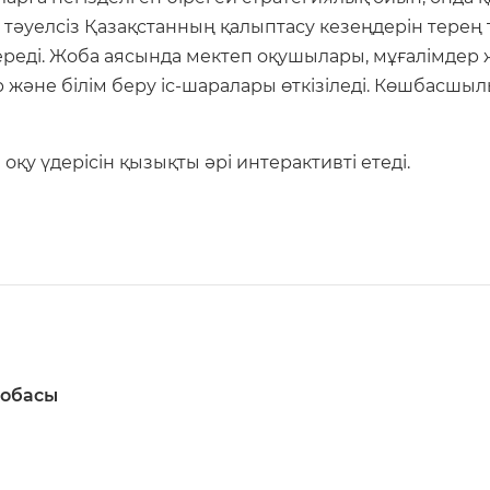
тәуелсіз Қазақстанның қалыптасу кезеңдерін терең 
ереді. Жоба аясында мектеп оқушылары, мұғалімдер 
және білім беру іс-шаралары өткізіледі. Көшбасшыл
оқу үдерісін қызықты әрі интерактивті етеді.
жобасы