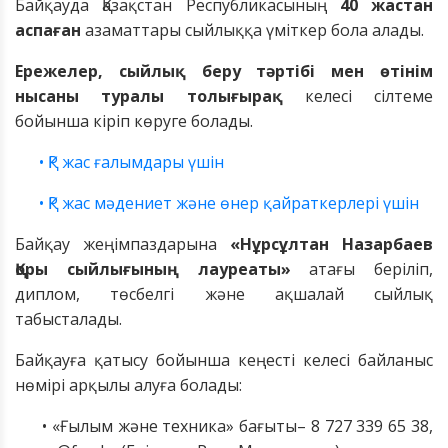
Байқауда
Қазақстан Республикасының
40 жастан
аспаған
азаматтары сыйлық
қа
үміткер бола алады.
Ережелер,
сыйлық беру
тәртібі
мен
өтінім
нысаны т
уралы толығырақ
келесі сілтеме
бойынша кіріп көруге болады
.
• ҚР жас ғалымдары үшін
• ҚР жас мәдениет және өнер қайраткерлері үшін
Байқау жеңімпаздарына
«Нұрсұлтан Назарбаев
Қоры сыйлығының лауреаты
»
атағы беріл
іп
,
диплом, төсбелгі және ақшалай сыйлық
табысталады
.
Байқауға
қатысу бойынша
кеңесті
келесі байланыс
нөмірі
арқылы алуға болады:
• «Ғылым және техника» бағыты– 8 727 339 65 38,