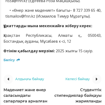
roza@fnn.kz (Едігеева Роза Мақашқызы).
• «Өнер және мәдениет» бағыты– 8 727 339 65 40,
tismailov@fnn.kz (Исмаилов Тимур Мұратұлы).
Құжаттарды мына мекенжайға жіберу керек:
Қазақстан Республикасы, Алматы қ., 050043,
Бостандық ауданы, Мұсабаев к-сі, 12
Өтінім қабылдау мерзімі:
2025 жылғы 15 сәуір.
Бөлісу
Алдыңғы байқау
Келесі байқау
Мәдениет және өнер
Студенттік
саласындағы
стипендиялар байқауы
сапарларға арналған
жарияланды