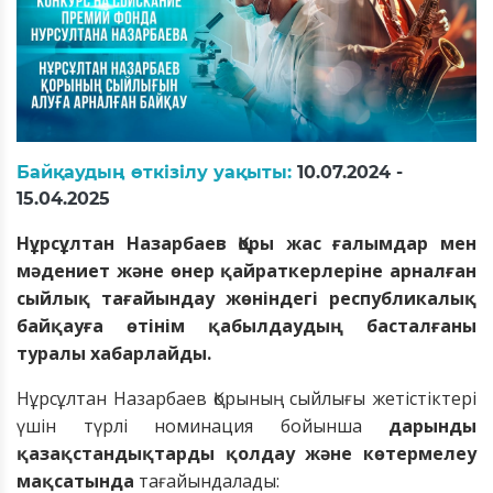
Байқаудың өткізілу уақыты:
10.07.2024 -
15.04.2025
Нұрсұлтан Назарбаев Қоры жас ғалымдар мен
мәдениет және өнер қайраткерлеріне арналған
сыйлық тағайындау жөніндегі республикалық
байқауға өтінім қабылдаудың басталғаны
туралы хабарлайды.
Нұрсұлтан Назарбаев Қорының сыйлы
ғы
жетістіктері
үшін түрлі номинация бойынша
дарынды
қазақстандықтарды қолдау және көтермелеу
мақсатында
тағайындалады
: