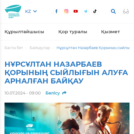
KZ
Құрылтайшысы
Қор туралы
Қызмет
Басты бет
Байқаулар
Нұрсұлтан Назарбаев Қорының сыйлығын
НҰРСҰЛТАН НАЗАРБАЕВ
ҚОРЫНЫҢ СЫЙЛЫҒЫН АЛУҒА
АРНАЛҒАН БАЙҚАУ
10.07.2024 · 09:00
Бөлісу