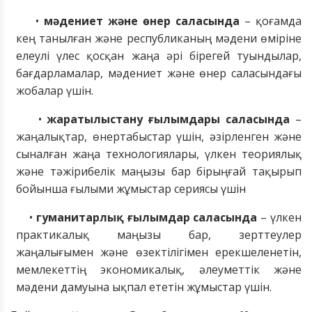
•
мәдениет және өнер саласында
– қоғамд
а
кең
тан
ылған
және республиканың мәдени өміріне
елеулі үлес қосқан жаңа
әрі
бірегей туындылар,
бағдарламалар, мәдениет және өнер саласындағы
жобалар үшін.
•
жаратылыстану ғылымдары саласында
–
жаңалықтар, өнертабыстар
үшін
, әзірленген және
сыналған жаңа технологиялары, үлкен теориялық
және
тәжірибелік
маңызы бар бірыңғай тақырып
бойынша ғылыми жұмыстар сериясы үшін
•
гуманитарлық ғылымдар саласында
– үлкен
практикалық маңызы бар, зерттеулер
жаңалығымен және өзектілігімен ерекшеленетін,
мемлекеттің экономикалық, әлеуметтік және
мәдени дамуына ықпал ететін жұмыстар үшін.