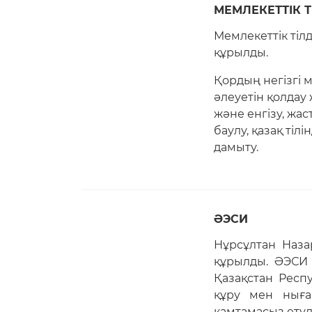
МЕМЛЕКЕТТІК 
Мемлекеттік ті
құрылды.
Қордың негізгі м
әлеуетін қолдау
және енгізу, жас
баулу, қазақ тіл
дамыту.
ӘЭСИ
Нұрсұлтан Наз
құрылды. ӘЭСИ қ
Қазақстан Респ
құру мен ныға
қамтамасыз етуд