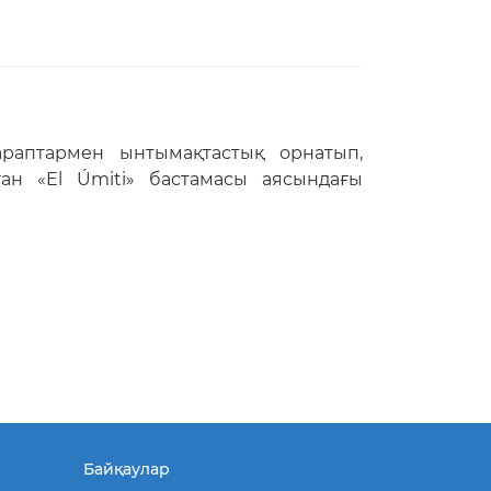
тараптармен ынтымақтастық орнатып,
ған «El Úmiti» бастамасы аясындағы
Байқаулар