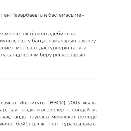
ұлтан Назарбаевтың бастамасымен
 мемлекеттік тіл мен әдебиеттің
ациялық оқыту бағдарламаларын әзірлеу
ениеті мен салт-дәстүрлерін тануға
 ету, сандық білім беру ресурстарын
саясат Институты (ӘЭСИ) 2003 жылы
, қауіпсіздік мәселелерін, сондай-ақ
зақстанды тәуелсіз мемлекет ретінде
және бейбітшілік пен тұрақтылықты