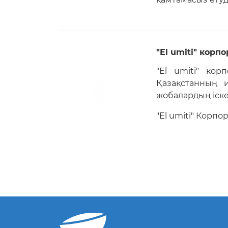
"El umiti" корп
"El umiti" кор
Қазақстанның и
жобалардың іске
"El umiti" Корп