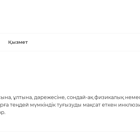
Қызмет
ына, ұлтына, дәрежесіне, сондай-ақ физикалық неме
рға теңдей мүмкіндік туғызуды мақсат еткен инклюз
ор.