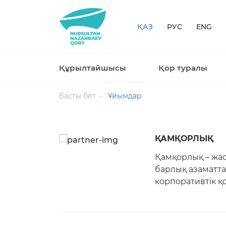
ҚАЗ
РУС
ENG
Құрылтайшысы
Қор туралы
Басты бет
Ұйымдар
ҚАМҚОРЛЫҚ
Қамқорлық – жас
барлық азаматта
корпоративтік қ