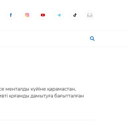
се менталды күйіне қарамастан,
ивті қоғамды дамытуға бағытталған