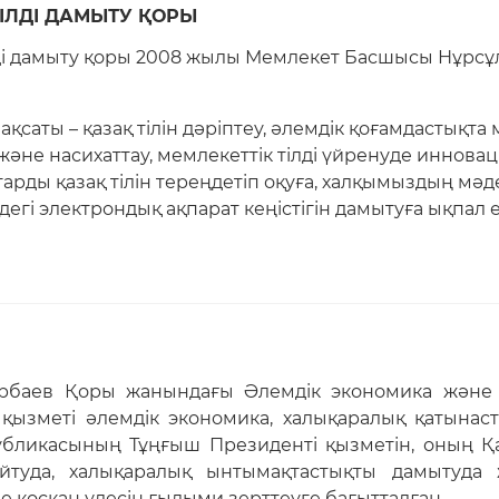
ТІЛДІ ДАМЫТУ ҚОРЫ
лді дамыту қоры 2008 жылы Мемлекет Басшысы Нұрс
ақсаты – қазақ тілін дәріптеу, әлемдік қоғамдастықта
 және насихаттау, мемлекеттік тілді үйренуде иннов
тарды қазақ тілін тереңдетіп оқуға, халқымыздың мәд
індегі электрондық ақпарат кеңістігін дамытуға ықпал
арбаев Қоры жанындағы Әлемдік экономика және 
ызметі әлемдік экономика, халықаралық қатынастар
убликасының Тұңғыш Президенті қызметін, оның Қа
йтуда, халықаралық ынтымақтастықты дамытуда 
е қосқан үлесін ғылыми зерттеуге бағытталған.