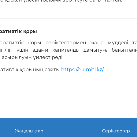
оративтік қоры
поративтік қоры серіктестермен және мүдделі 
гілігі үшін адами капиталды дамытуға бағыттал
 асырылуын үйлестіреді.
оративтік қорының сайты
https://elumiti.kz/
Жаңалықтар
Серіктестер