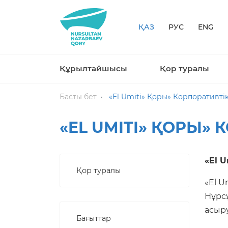
ҚАЗ
РУС
ENG
Құрылтайшысы
Қор туралы
Басты бет
«El Umiti» Қоры» Корпоративті
«EL UMITI» ҚОРЫ»
«El 
Қор туралы
«El U
Нұрс
асыру
Бағыттар