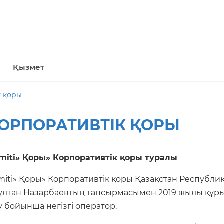
Қызмет
к қоры
 КОРПОРАТИВТІК ҚОРЫ
Umiti» Қоры» Корпоративтік қоры туралы
miti» Қоры» Корпоративтік қоры Қазақстан Республи
ұлтан Назарбаевтың тапсырмасымен 2019 жылы құрыл
 бойынша негізгі оператор.