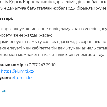
Umiti» Қоры» Корпоративтік қоры еліміздің көшбасш
ғын дамытуға бағытталған жобаларды бірыңғай жүйе
еттері:
оғары әлеуетке ие және елдің дамуына өз үлесін қос
өрсету және жағдай жасау;
дами әлеуетті дамыту саласындағы үздік сарапшылар
еке әлеуеті мен қабілеттерін дамытумен айналысатын
оғам мен мемлекеттің қажеттіліктерін үнемі зерттеу.
аныс нөмірі:
+7 717 247 29 10
https://elumiti.kz/
gram:
el_umiti.kz
у