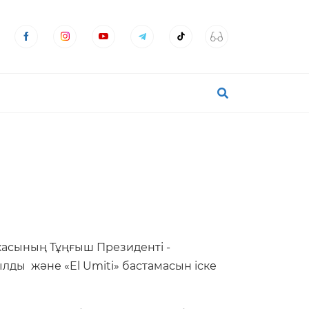
касының Тұңғыш Президенті -
ды және «El Umiti» бастамасын іске