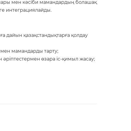
ылары мен кәсіби мамандардың болашақ
ге интеграциялайды.
уға дайын қазақстандықтарға қолдау
 мен мамандарды тарту;
 әріптестермен өзара іс-қимыл жасау;