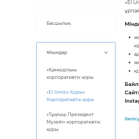
«El 
ұрпа
Басшылық
Мінд
ж
к
Ұйымдар
а
ж
«Қамқорлық»
қ
корпоративтік қоры
Байл
«El Umiti» Қоры»
Сайт:
Корпоративтік қоры
Insta
«Тұңғыш Президент
Бөліс
Музейі» корпоративтік
қоры