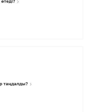
 өтеді?
ар таңдалды?