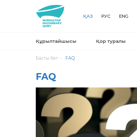
ҚАЗ
РУС
ENG
Құрылтайшысы
Қор туралы
Басты бет
FAQ
FAQ