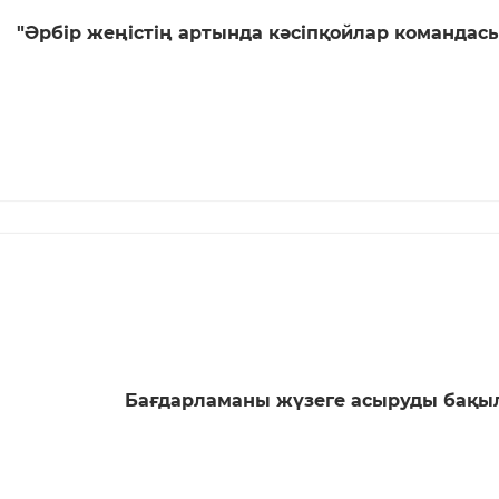
"Әрбір жеңістің артында кәсіпқойлар командас
Бағдарламаны жүзеге асыруды бақыла