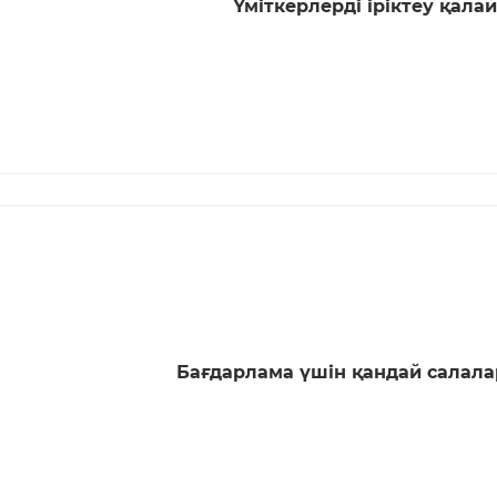
Үміткерлерді іріктеу қалай
Бағдарлама үшін қандай салал