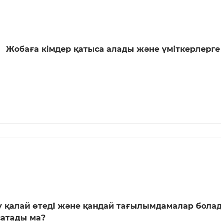
Жобаға кімдер қатыса алады және үміткерлерге
у қалай өтеді және қандай тағылымдамалар болад
сатады ма?