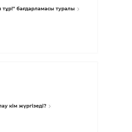
ы тұр!" бағдарламасы туралы
у кім жүргізеді?