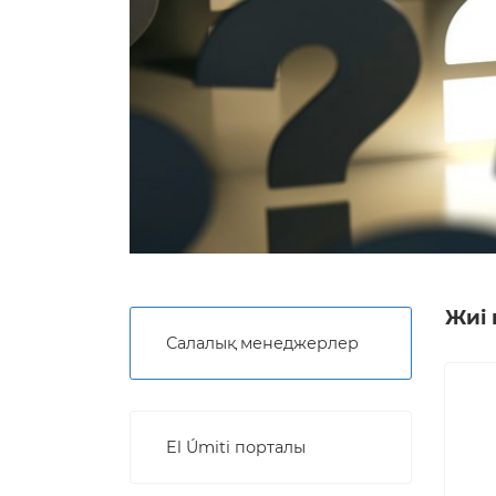
Жиі 
Салалық менеджерлер
El Úmiti порталы