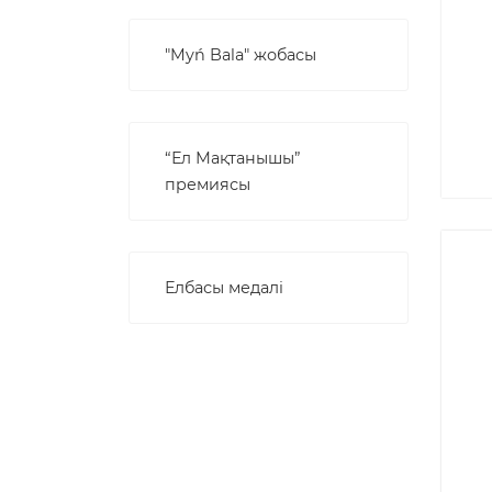
"Myń Bala" жобасы
“Ел Мақтанышы”
премиясы
Елбасы медалі