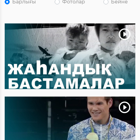
Барлығы
Фотолар
Бейне