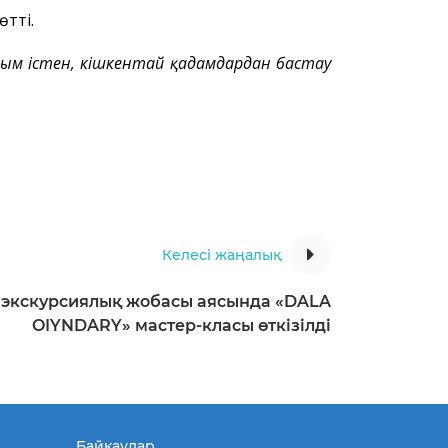
өтті.
йым істен, кішкентай қадамдардан бастау
Келесі жаңалық
экскурсиялық жобасы аясында «DALA
OIYNDARY» мастер-класы өткізілді
Байқаулар