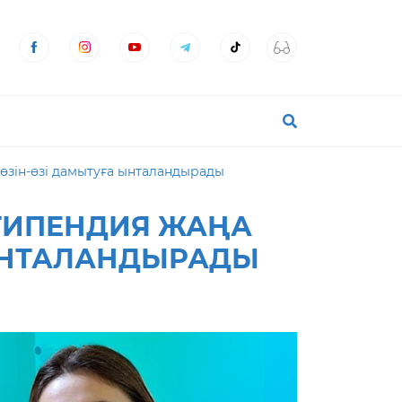
өзін-өзі дамытуға ынталандырады
ТИПЕНДИЯ ЖАҢА
 ЫНТАЛАНДЫРАДЫ