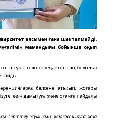
иверситет аясымен ғана шектелмейді.
ң мұғалімі» мамандығы бойынша оқып
қытта түрік тілін тереңдетіп оқып, белсенді
ойнайды.
ференцияларға белсене қатысып, жоғары
зуге, өзін дамытуға және қоғамға пайдалы
ақы
зерттеу жұмысын жалғастыруға жаңа