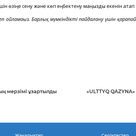
үшін өзіңе сену және көп еңбектену маңызды екенін атап 
п ойламаңыз. Барлық мүмкіндікті пайдалану үшін қарапа
ың мерзімі ұзартылды
«ULTTYQ QAZYNA» 
Жаңалықтар
Серіктестер