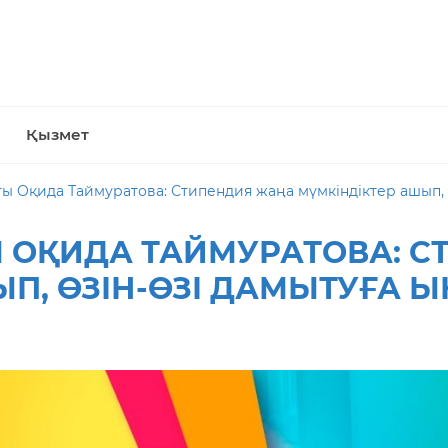
Қызмет
ы Оқида Таймуратова: Стипендия жаңа мүмкіндіктер ашып, 
 ОҚИДА ТАЙМУРАТОВА: С
ЫП, ӨЗІН-ӨЗІ ДАМЫТУҒА