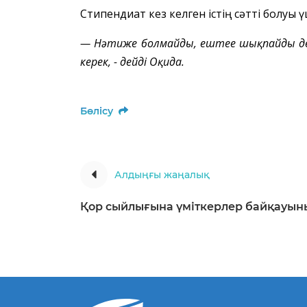
Стипендиат кез келген істің сәтті болуы 
—
Нәтиже болмайды, е
штеңе шықпайды де
керек
,
-
де
йді
Оқида.
Бөлісу
Алдыңғы жаңалық
Қор сыйлығына үміткерлер байқауын