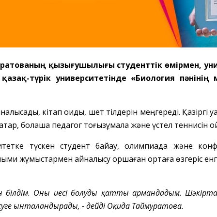
ратова
ның қызығушылығы студенттік өмірмен,
ун
 қазақ-түрік университетінде «Биология пәніні
налысады, кітап оқиды, шет тілдерін меңгереді. Қазіргі уа
атар, болашақ педагог тоғызқұмалақ және үстел теннисін 
ситетке түскен студент байқау, олимпиада және кон
ылыми жұмыстармен айналысу қоршаған ортаға өзгеріс енгі
 білдім.
Оның иесі болуды
қатты армандадым.
Шәкірт
өсуге ынталандырады,
-
дейді Оқида Тайм
у
ратова.