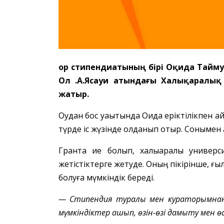
Қор стипендиатының бірі Оқида
Т
айм
у
Ол Қ.А.Ясауи атындағы Халықаралық
жатыр.
Оқудан бос уақытында Оқида еріктілікпен ай
түрде іс жүзінде қолданып отыр. Сонымен қ
Грантқа ие болып, халықаралық универ
жетістіктерге жетуде. Оның пікірінше, ғ
болуға мүмкіндік береді.
— Стипендия туралы мен кураторымнан
мүмкіндіктер ашып, өзін-өзі дамыту мен 