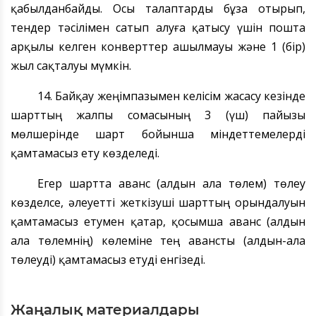
қабылданбайды. Осы талаптарды бұза отырып,
тендер
тәсілімен сатып алуға қатысу үшін пошта
арқылы
келген
конверттер
ашылмауы және 1 (бір)
жыл сақталуы мүмкін.
14.
Байқау
жеңімпазымен келісім жасасу кезінде
шарт
тың жалпы сомасының 3 (үш) пайызы
мөлшерінде шарт бойынша
м
індеттемелерді
қамтамасыз ету көзделеді.
Егер шартта аванс (алдын ала төлем) төлеу
көзделсе, әлеуетті
жеткізуші
шарттың орындалуын
қамтамасыз етумен қатар,
қосымша
аванс
(алдын
ала төлемнің) көлеміне тең авансты (алдын-ала
төлеуді) қамтамасыз етуді енгізеді.
Жаңалық материалдары