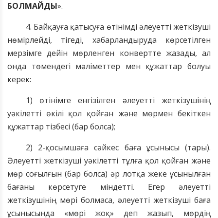
БОЛМАЙДЫ
».
4. Байқауға қатысуға өтінімді әлеуетті жеткізуші
нөмірлейді, тігеді, хабарландыруда көрсетілген
мерзімге дейін мөрленген конвертте жазады, ал
онда төмендегі мәліметтер мен құжаттар болуы
керек:
1) өтінімге енгізілген әлеуетті жеткізушінің
уәкілетті өкілі қол қойған және мөрмен бекіткен
құжаттар тізбесі (бар болса);
2) 2-қосымшаға сәйкес баға ұсынысы (тары).
Әлеуетті жеткізуші уәкілетті тұлға қол қойған және
мөр соғылғын (бар болса) әр лотқа жеке ұсынылған
бағаны көрсетуге міндетті. Егер әлеуетті
жеткізушінің мөрі болмаса, әлеуетті жеткізуші баға
ұсынысында «мөрі жоқ» деп жазып, мөрдің