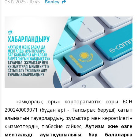
03.12.2025 · 10:45
Бөлісу
«Қамқорлық Қоры» корпоративтік қоры БСН
200240009071 (бұдан әрі - Тапсырыс беруші) сатып
алынатын тауарлардың, жұмыстар мен көрсетілетін
қызметтердің тізбесіне сәйкес,
Аутизм және өзге
ментальді ауытқушылығы бар балаларға