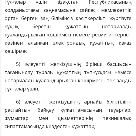
тұлғалар үшін: Қазақстан Республикасының
қолданыстағы заңнамасына сәйкес, мемлекеттік
орган берген заң білімінсіз кәсіпкерлікті жүргізуге
құқық беретін құжаттың нотариалды
куәландырылған көшірмесі немесе ресми интернет
көзінен алынған электрондық құжаттың қағаз
көшірмесі;
5) әлеуетті жеткізушінің бірінші басшысын
тағайындау туралы құжаттың түпнұсқасы немесе
нотариалды куәландырылған көшірмесі - тек заңды
тұлғалар үшін;
6) әлеуетті жеткізушінің арнайы біліктілігін
растайтын,
байқау
құжаттама
сы
ның тауарлар,
жұмыстар мен қызметтерінің техникалық
сипаттамасында
көзделген құжаттар;