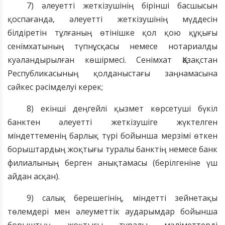
7) әлеуетті жеткізушінің бірінші басшысын
қоспағанда, әлеуетті
жеткізушінің
мүдде
сін
білдіретін
тұлға
ның
өтінішке қол қою құқығы
сенімхат
ының
түпнұсқасы немесе нотариалды
куәландырылған көшірмесі. Сенімхат Қазақстан
Республикасының қолданыстағы заңнамасына
сәйкес рәсімделуі керек;
8) екінші деңгей
лі
қызмет көрсетуші бүкіл
банктен әлеуетті жеткізуші
ге жүктелген
м
індеттеме
нің
барлық түрі бойынша мерзімі өткен
б
орыштардың
жоқтығы туралы
банктің немесе банк
филиалының берген анықтамасы (берілгеніне үш
айдан асқан).
9) салық берешегінің, міндетті зейнетақы
төлемдері мен әлеуметтік аударымдар бойынша