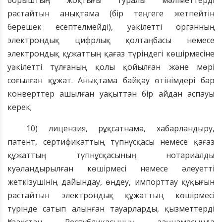
борыштың жоқтығы туралы мәліметтерді
растайтын анықтама (бір теңге
ге жетпейтін
берешек есептелмейді
), уәкілетті органның
электрондық цифрлық қолтаңбасы немесе
электрондық құжаттың
қағаз түріндегі
көшірмесі
не
уәкілетті тұлғаның қолы
қойылған
және мөр
і
соғылған
құжат
.
Анықтама байқау өтінімдері бар
конверттер ашылған уақыттан бір айдан аспауы
керек;
10) лицензия, рұқсат
нама
, хабарла
ндыру
,
патент, сертификаттың түпнұсқасы немесе қағаз
құжаттың түпнұсқасының нотариалды
куәландырылған көшірмесі немесе әлеуетті
жеткізушінің
дайындау, өңдеу, импорттау құқығын
растайтын электрондық құжаттың көшірмесі
түрінде сатып алынған тауарларды, қызметтерді