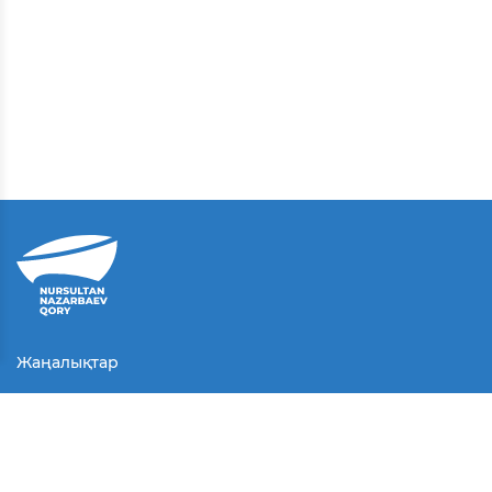
Жаңалықтар
Байланыс
Қолданушы келісімі
Серіктестер