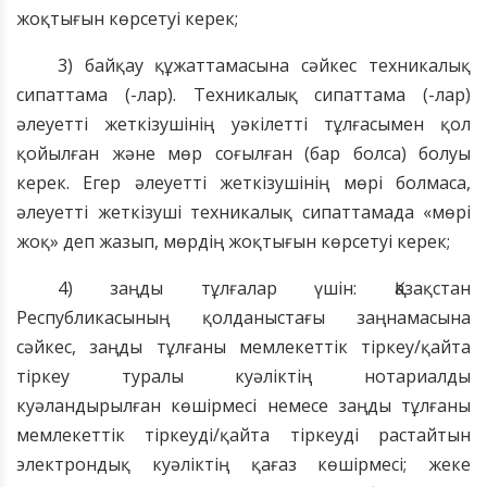
жоқтығын көрсетуі керек;
3) байқау құжаттамасына сәйкес техникалық
сипаттама (-лар). Техникалық сипаттама (-лар)
әлеуетті жеткізушінің уәкілетті тұлғасымен қол
қойылған және мөр соғылған (бар болса) болуы
керек. Егер әлеуетті жеткізушінің мөрі болмаса,
әлеуетті жеткізуші техникалық сипаттамада «мөрі
жоқ» деп жазып, мөрдің жоқтығын көрсетуі керек;
4) заңды тұлғалар үшін: Қазақстан
Республикасының қолданыстағы заңнамасына
сәйкес, заңды тұлғаны мемлекеттік тіркеу/қайта
тіркеу туралы куәліктің нотариалды
куәландырылған көшірмесі немесе заңды тұлғаны
мемлекеттік тіркеуді/қайта тіркеуді растайтын
электрондық куәліктің қағаз көшірмесі; жеке