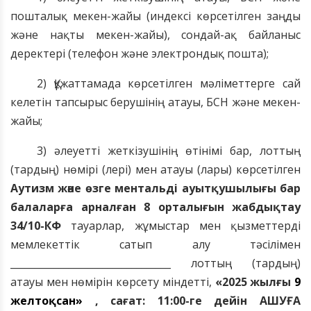
пошталық мекен-жайы (индексі көрсетілген заңды
және нақты мекен-жайы), сондай-ақ байланыс
деректері (телефон және электрондық пошта);
2) Құжаттамада көрсетілген мәліметтерге сай
келетін тапсырыс берушінің атауы, БСН және мекен-
жайы;
3) әлеуетті жеткізушінің өтінімі бар, лоттың
(тардың) нөмірі (лері) мен атауы (лары) көрсетілген
Аутизм және өзге ментальді ауытқушылығы бар
балаларға арналған 8 орталығын жабдықтау
34/10-КФ
тауарлар, жұмыстар мен қызметтерді
мемлекеттік сатып алу тәсілімен
_________________________________ лоттың (тардың)
атауы мен нөмірін көрсету міндетті,
«2025 жылғы
9
желтоқсан»
, сағат: 11:00-ге дейін АШУҒА