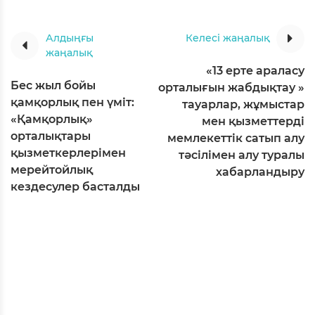
Алдыңғы
Келесі жаңалық
жаңалық
«13 ерте араласу
Бес жыл бойы
орталығын жабдықтау »
қамқорлық пен үміт:
тауарлар, жұмыстар
«Қамқорлық»
мен қызметтерді
орталықтары
мемлекеттік сатып алу
қызметкерлерімен
тәсілімен алу туралы
мерейтойлық
хабарландыру
кездесулер басталды