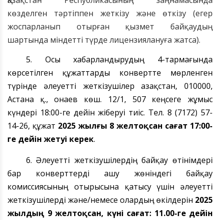
Қазақстан Республикасының заңнамасында
көзделген тәртіппен жеткізу және
өткізу
(егер
жоспарланып отырған қызмет
байқаудың
шартында міндетті түрде лицензиялануға жат
са
).
5. Осы хабарландырудың 4-тармағында
көрсетілген құжат
тарды
конвертте мөрленген
түрінде
әлеуетті жеткізушілер
Қазақстан, 010000,
Астана қ.
, Қонаев
көш.
12/1, 507 к
еңсеге жұмыс
күндері 18:00-ге дейін
жіберуі тиіс. Тел. 8 (7172) 57-
14-26, құжат
2025 жылғы 8 желтоқсан сағат 17:00-
ге дейін жетуі керек
.
6. Әлеуетті жеткізушілердің байқау өтінімдері
бар конверттерді ашу жөніндегі байқау
комиссиясының отырысына қатысу үшін әлеуетті
жеткізушілерді және/немесе олардың өкілдерін
2025
жылдың 9 желтоқсан
,
күні сағат: 11.00-ге дейін