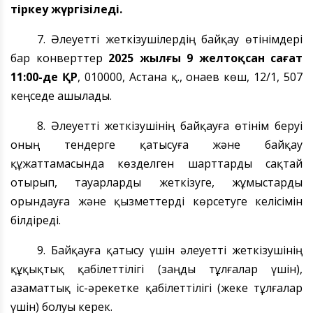
тіркеу жүргізіледі.
7. Әлеуетті жеткізушілердің байқау өтінімдері
бар конверттер
2025 жылғы 9 желтоқсан сағат
11:00-де ҚР
, 010000, Астана қ., Қонаев көш, 12/1, 507
кеңседе ашылады.
8. Әлеуетті жеткізушінің байқауға өтінім беруі
оның тендерге қатысуға және байқау
құжаттамасында көзделген шарттарды сақтай
отырып, тауарларды жеткізуге, жұмыстарды
орындауға және қызметтерді көрсетуге келісімін
білдіреді.
9.
Байқауға
қатысу үшін әлеуетті
жеткізушінің
құқықтық
қабілеттілігі (заңды тұлғалар үшін),
азаматтық іс-әрекетке қабілеттілігі (жеке тұлғалар
үшін) болуы керек.