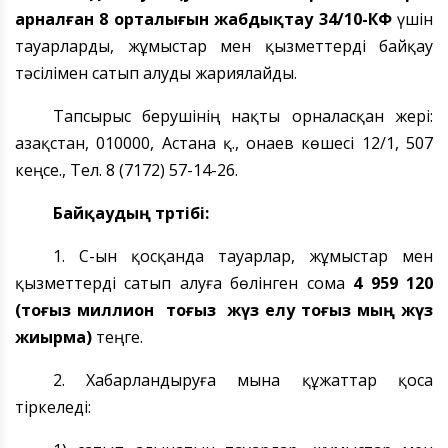
арналған 8 орталығын жабдықтау 34/10-КФ
үшін
тауарларды, жұмыстар мен қызметтерді байқау
тәсілімен сатып алуды жариялайды.
Тапсырыс берушінің нақты орналасқан жері:
Қазақстан, 010000, Астана қ., Қонаев көшесі 12/1, 507
кеңсе., Тел. 8 (7172) 57-14-26.
Байқаудың тәртібі:
1. ҚҚС-ын қосқанда тауарлар, жұмыстар мен
қызметтерді сатып алуға бөлінген сома
4 959 120
(тоғыз миллион тоғыз жүз елу тоғыз мың жүз
жиырма)
теңге.
2. Хабарландыруға мына құжаттар қоса
тіркеледі: