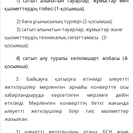
1) сатып алынатын тауарлар, жұмыстар мен
қызметтердің тізбесі (1-қосымша);
2) баға ұсынысының түрлері (2-қосымша);
3) сатып алынатын тауарлар, жұмыстар және
қызметтердің техникалық сипаттамасы (3-
қосымша);
4) сатып алу туралы келісімшарт жобасы (4-
қосымша).
3. Байқауға қатысуға өтінімді әлеуетті
жеткізушілер мөрленген арнайы конвертте осы
хабарландыруда көрсетілген мерзімге дейін
өткізеді. Мөрленген конверттің беткі жағында
әлеуетті жеткізушілер білуі тиіс мәліметтер
жазылған:
1) әлеуетті жеткізушінің атауы, БСН және