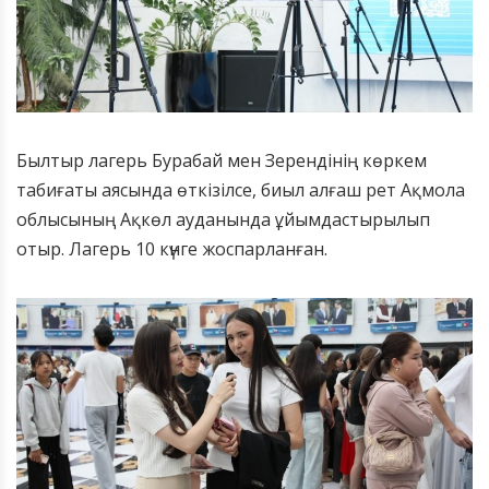
Былтыр лагерь Бурабай мен Зерендінің көркем
табиғаты аясында өткізілсе, биыл алғаш рет Ақмола
облысының Ақкөл ауданында ұйымдастырылып
отыр. Лагерь 10 күнге жоспарланған.