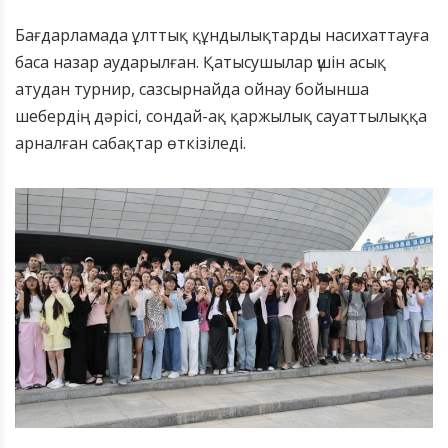
Бағдарламада ұлттық құндылықтарды насихаттауға
баса назар аударылған. Қатысушылар үшін асық
атудан турнир, сазсырнайда ойнау бойынша
шебердің дәрісі, сондай-ақ қаржылық сауаттылыққа
арналған сабақтар өткізіледі.