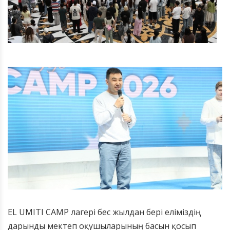
EL UMITI CAMP лагері бес жылдан бері еліміздің
дарынды мектеп оқушыларының басын қосып