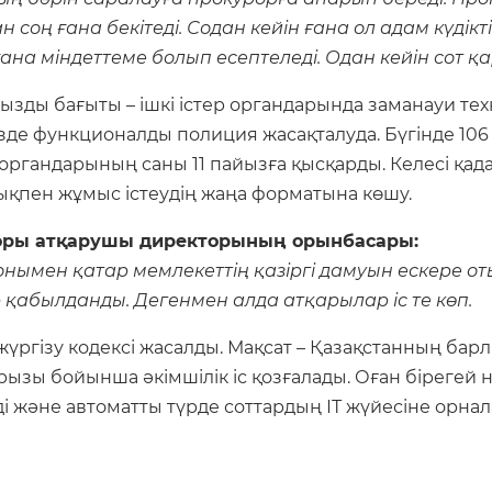
 соң ғана бекітеді. Содан кейін ғана ол адам күдік
ана міндеттеме болып есептеледі. Одан кейін сот қ
ды бағыты – ішкі істер органдарында заманауи тех
мізде функционалды полиция жасақталуда. Бүгінде 10
органдарының саны 11 пайызға қысқарды. Келесі қада
ықпен жұмыс істеудің жаңа форматына көшу.
қоры атқарушы директорының орынбасары:
нымен қатар мемлекеттің қазіргі дамуын ескере от
 қабылданды. Дегенмен алда атқарылар іс те көп.
жүргізу кодексі жасалды. Мақсат – Қазақстанның барл
рызы бойынша әкімшілік іс қозғалады. Оған бірегей н
еді және автоматты түрде соттардың ІТ жүйесіне орн