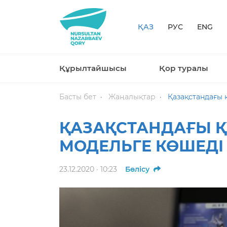
ҚАЗ
РУС
ENG
Құрылтайшысы
Қор туралы
Басты бет
Жаңалықтар
Қазақстандағы 
ҚАЗАҚСТАНДАҒЫ Қ
МОДЕЛЬГЕ КӨШЕДІ
23.12.2020 · 10:23
Бөлісу