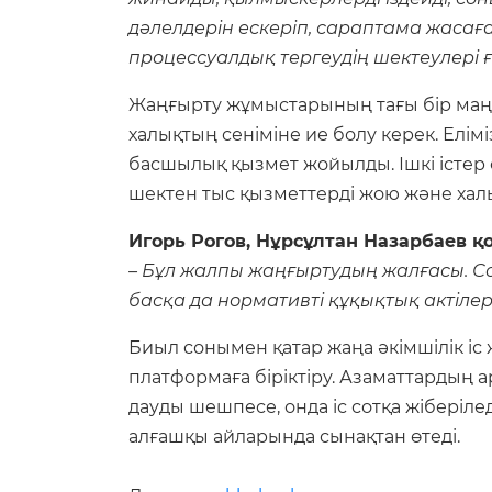
дәлелдерін ескеріп, сараптама жасаған
процессуалдық тергеудің шектеулері ғ
Жаңғырту жұмыстарының тағы бір маңыз
халықтың сеніміне ие болу керек. Елі
басшылық қызмет жойылды. Ішкі істер 
шектен тыс қызметтерді жою және хал
Игорь Рогов, Нұрсұлтан Назарбаев 
– Бұл жалпы жаңғыртудың жалғасы. Со
басқа да нормативті құқықтық актілер
Биыл сонымен қатар жаңа әкімшілік іс 
платформаға біріктіру. Азаматтардың а
дауды шешпесе, онда іс сотқа жіберіл
алғашқы айларында сынақтан өтеді.