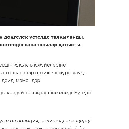
н дөңгелек үстелде талқыланды.
шетелдік сарапшылар қатысты.
рдің құқықтық жүйелеріне
тысты шаралар нәтижелі жүргізілуде.
 дейді мамандар.
 көздейтін заң күшіне енеді. Бұл үш
буын ол полиция, полиция дәлелдерді
урор жан-жақты қарап, күдіктінің