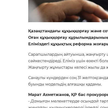
Қазақстандағы құқыққорғау және со
Оған құқыққорғау құрылымдарының 
Еліміздегі құқықтық реформа жоғар
Сарапшылардың айтуынша, жаңғырту ш
сәйкестендіреді. Еліміз үшін өзекті б
Жаңғырту жұмыстары келесі жылы да ж
Санаулы күндерден соң 31 желтоқсанда
буынды модельдің алғашқы қадамы.
Марат Ахметжанов, ҚР бас прокуро
- Дамыған мелекеттерде осындай тәрті
жинайды, қылмыскерлерді іздейді, сон