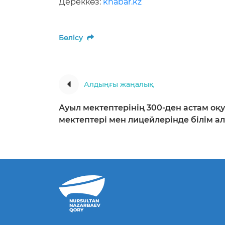
Дереккөз:
khabar.kz
Бөлісу
Алдыңғы жаңалық
Ауыл мектептерінің 300-ден астам оқу
мектептері мен лицейлерінде білім а