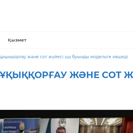
Қызмет
құқыққорғау және сот жүйесі үш буынды модельге көшеді
ҰҚЫҚҚОРҒАУ ЖӘНЕ СОТ Ж