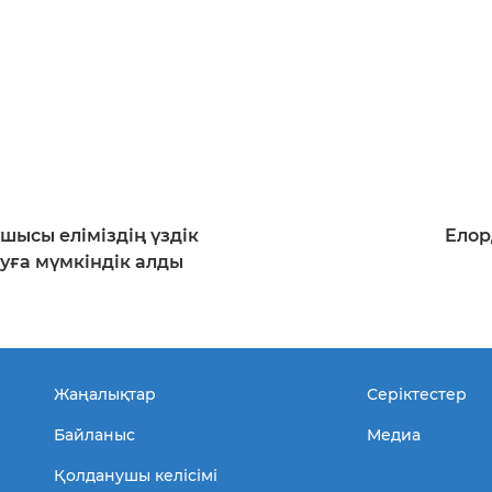
шысы еліміздің үздік
Елор
луға мүмкіндік алды
Жаңалықтар
Серіктестер
Байланыс
Медиа
Қолданушы келісімі