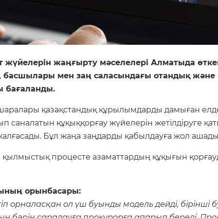
т жүйелерін жаңғырту мәселелері Алматыда өтке
басшылары мен заң саласындағы отандық және 
ы бағаланды.
аралары қазақстандық құрылымдарды дамыған елде
олып саналатын құқыққорғау жүйелерін жетілдіруге қа
алғасады. Бұл жаңа заңдарды қабылдауға жол ашады
 қылмыстық процесте азаматтардың құқығын қорғауды
рының орынбасары:
п орналасқан ол үш буынды модель дейді, бірінші 
ың бәрін саралауға прокурорға апарып береді. Прок