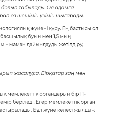
ті болып табылады. Ол адамға
арап өз шешімін үкімін шығарады.
нологиялық жүйені құру. Ең бастысы ол
6 басшылық буын мен 1,5 мың
м – маман дайындауды жетілдіру,
ырып жасалуда. Бірқатар заң мен
ық мемлекеттік органдарын бір ІТ-
өмір беріледі. Егер мемлекеттік орган
аластырылады. Бұл жүйе келесі жылдың