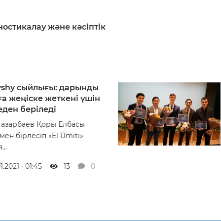
ностикалау және кәсіптік
yshy сыйлығы: дарынды
а жеңіске жеткені үшін
еден беріледі
Назарбаев Қоры Елбасы
ен бірлесіп «El Úmiti»
..
01.2021 · 01:45
13
0