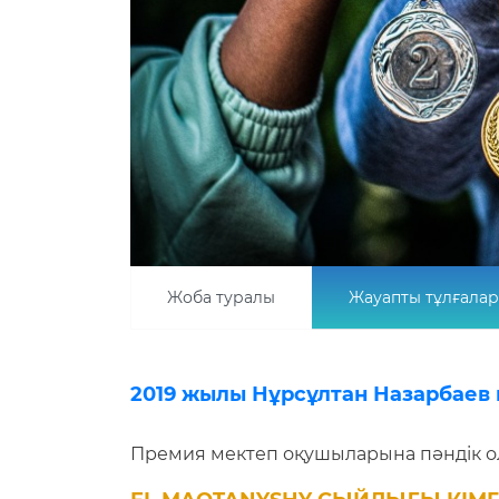
Жоба туралы
Жауапты тұлғалар
2019 жылы Нұрсұлтан Назарбае
Премия мектеп оқушыларына пәндік ол