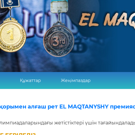
Құжаттар
Жеңімпаздар
в қорымен алғаш рет EL MAQTANYSHY преми
импиадаларындағы жетістіктері үшін тағайындалад