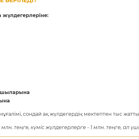
 БЕРІЛЕДІ?
а жүлдегерлеріне:
рушыларына
рына
ұғалімі, сондай ақ жүлдегердің мектептен тыс жат
лн. теңге, күміс жүлдегерлерге - 1 млн. теңге, ал үш