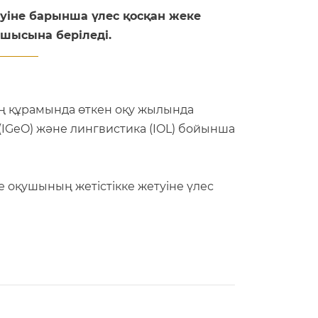
туіне барынша үлес қосқан жеке
шысына беріледі.
ң құрамында өткен оқу жылында
я (IGeO) және лингвистика (IOL) бойынша
 оқушының жетістікке жетуіне үлес