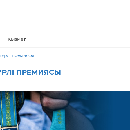
Қызмет
стүрлі премиясы
ҮРЛІ ПРЕМИЯСЫ