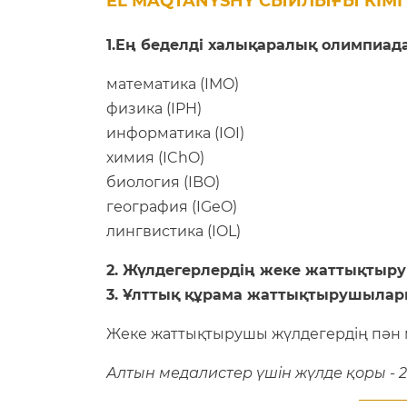
EL MAQTANYSHY СЫЙЛЫҒЫ КІМГЕ
1.Ең беделді халықаралық олимпиад
математика (IMO)
физика (IPH)
информатика (IOI)
химия (IChO)
биология (IBO)
география (IGeO)
лингвистика (IOL)
2. Жүлдегерлердің жеке жаттықты
3. Ұлттық құрама жаттықтырушыла
Жеке жаттықтырушы жүлдегердің пән м
Алтын медалистер үшін жүлде қоры - 2 м