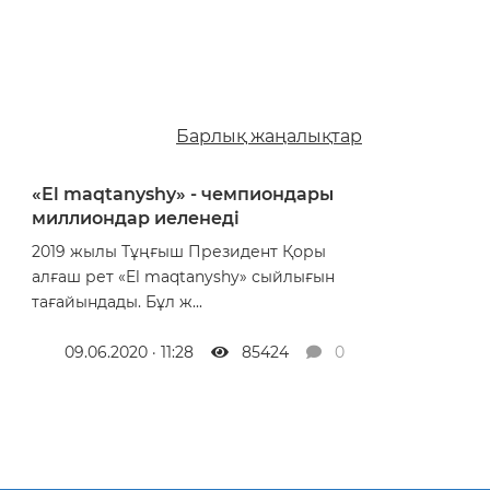
Барлық жаңалықтар
«El maqtanyshy» - чемпиондары
миллиондар иеленеді
2019 жылы Тұңғыш Президент Қоры
алғаш рет «El maqtanyshy» сыйлығын
тағайындады. Бұл ж...
09.06.2020 · 11:28
85424
0