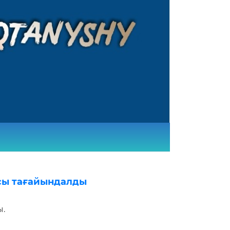
ясы тағайындалды
ы.