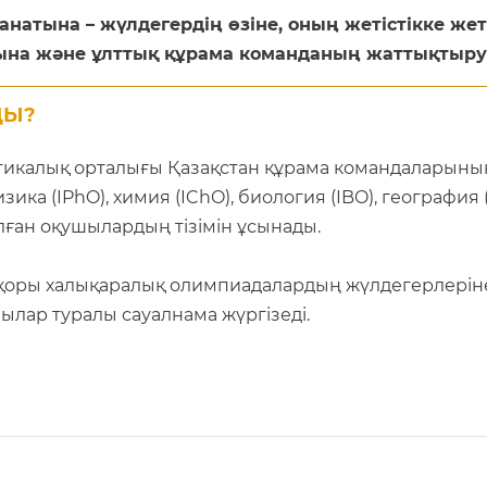
натына – жүлдегердің өзіне, оның жетістікке же
а және ұлттық құрама команданың жаттықтыру
ДЫ?
икалық орталығы Қазақстан құрама командаларыны
изика (IPhO), химия (IChO), биология (IBO), географи
ған оқушылардың тізімін ұсынады.
 қоры халықаралық олимпиадалардың жүлдегерлеріне
лар туралы сауалнама жүргізеді.