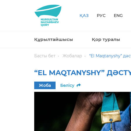
ҚАЗ
РУС
ENG
Құрылтайшысы
Қор туралы
Басты бет
Жобалар
“El Maqtanyshy” дә
“EL MAQTANYSHY” ДӘСТ
Жоба
Бөлісу