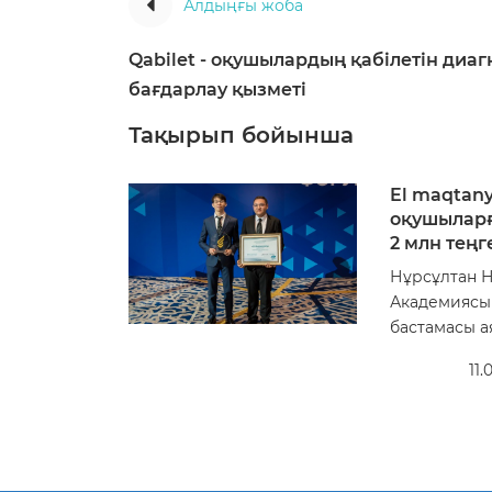
Алдыңғы жоба
Qabilet - оқушылардың қабілетін диаг
бағдарлау қызметі
Тақырып бойынша
El maqtan
оқушыларғ
2 млн теңг
Нұрсұлтан 
Академиясым
бастамасы ая.
11.