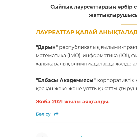
Сыйлық лауреаттардың әрбір са
жаттықтырушысын
ЛАУРЕАТТАР ҚАЛАЙ АНЫҚТАЛА
"Дарын"
республикалық ғылыми-практ
математика (IMO), информатика (IOI), ф
халықаралық олимпиадаларда жүлде ал
"Елбасы Академиясы"
корпоративтік
қосқан жеке және ұлттық жаттықтырушы
Жоба 2021 жылы аяқталды.
Бөлісу