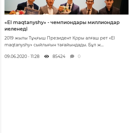
«El maqtanyshy» - чемпиондары миллиондар
иеленеді
2019 жылы Тұңғыш Президент Қоры алғаш рет «El
maqtanyshy» сыйлығын тағайындады. Бұл ж...
09.06.2020 · 11:28
85424
0