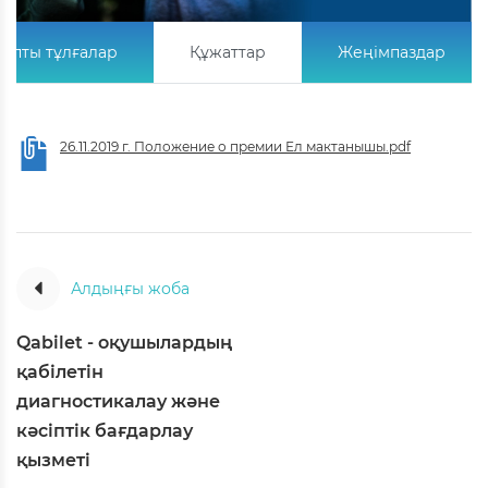
апты тұлғалар
Құжаттар
Жеңімпаздар
26.11.2019 г. Положение о премии Ел мактанышы.pdf
Алдыңғы жоба
Qabilet - оқушылардың
қабілетін
диагностикалау және
кәсіптік бағдарлау
қызметі