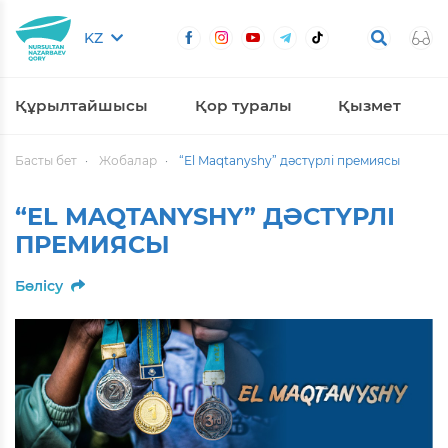
KZ
Құрылтайшысы
Қор туралы
Қызмет
Басты бет
Жобалар
“El Maqtanyshy” дәстүрлі премиясы
“EL MAQTANYSHY” ДӘСТҮРЛІ
ПРЕМИЯСЫ
Бөлісу