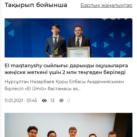
Тақырып бойынша
Барлық жаңалықтар
El maqtanyshy сыйлығы: дарынды оқушыларға
жеңіске жеткені үшін 2 млн теңгеден беріледі
Нұрсұлтан Назарбаев Қоры Елбасы Академиясымен
бірлесіп «El Úmiti» бастамасы ая...
11.01.2021 · 01:45
13
0