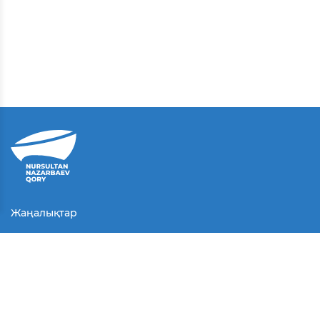
Жаңалықтар
Байланыс
Қолданушы келісімі
Серіктестер
Медиа