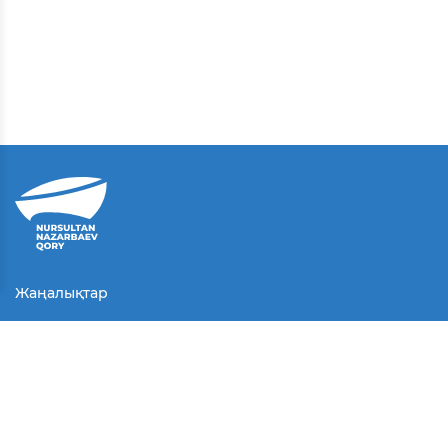
Жаңалықтар
Байланыс
Қолданушы келісімі
Серіктестер
Медиа