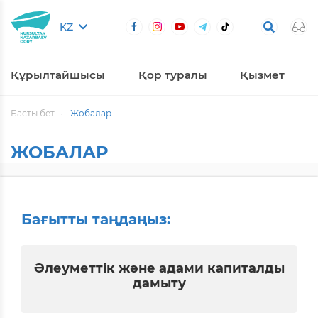
KZ
Құрылтайшысы
Қор туралы
Қызмет
Басты бет
Жобалар
ЖОБАЛАР
Бағытты таңдаңыз:
Әлеуметтік және адами капиталды
дамыту