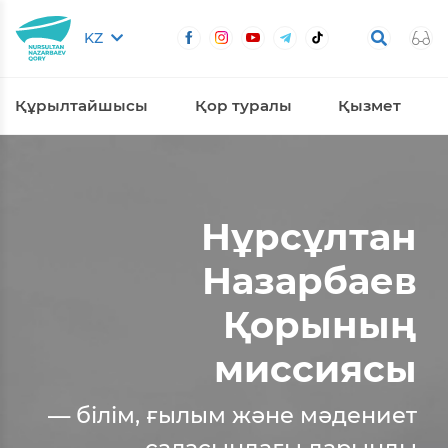
KZ
Құрылтайшысы
Қор туралы
Қызмет
Нұрсұлтан
Назарбаев
Қорының
миссиясы
— білім, ғылым және мәдениет
саласындағы дарынды