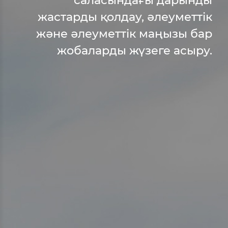
жастарды қолдау, әлеуметтік
және әлеуметтік маңызы бар
жобаларды жүзеге асыру.