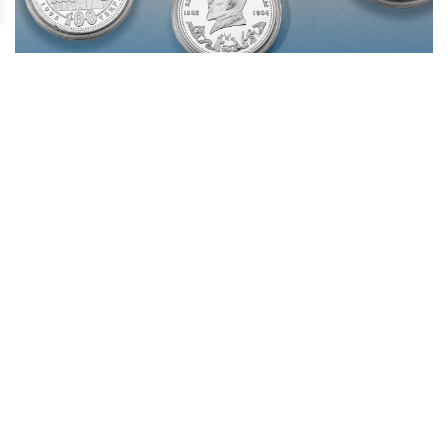
БІР ЖӘДІГЕРДІҢ ТАРИХЫ: АБАЙ БЕЙНЕСІ
КҮМІСТЕ
10 тамызда Қазақстанда ұлы ақын, философ, ағартушы,
композитор, заманауи қазақ жазба әдебиетінің негізін
қалаушы – Абай күні атап өтіледі.
Жаңалықтар таспасы
29.07.2026
Қазақстанның жас дарын иесі халықаралық байқауда
топ жарды!