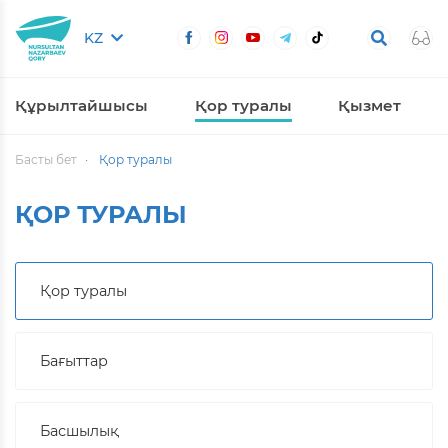
KZ
Құрылтайшысы
Қор туралы
Қызмет
Басты бет
Қор туралы
ҚОР ТУРАЛЫ
Қор туралы
Бағыттар
Басшылық