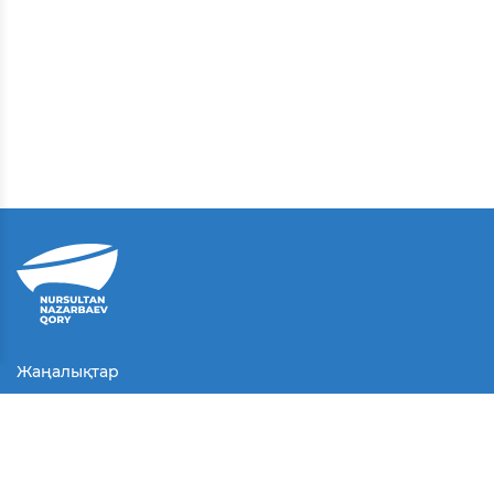
Жаңалықтар
Байланыс
Қолданушы келісімі