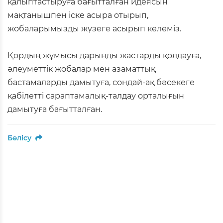
қалыптастыруға бағытталған идеясын
мақтанышпен іске асыра отырып,
жобаларымызды жүзеге асырып келеміз.
Қордың жұмысы дарынды жастарды қолдауға,
әлеуметтік жобалар мен азаматтық
бастамаларды дамытуға, сондай-ақ бәсекеге
қабілетті сараптамалық-талдау орталығын
дамытуға бағытталған.
Бөлісу