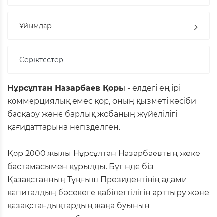
Ұйымдар
Серіктестер
Нұрсұлтан Назарбаев Қоры
- елдегі ең ірі
коммерциялық емес қор, оның қызметі кәсіби
басқару және барлық жобаның жүйелілігі
қағидаттарына негізделген.
Қор 2000 жылы Нұрсұлтан Назарбаевтың жеке
бастамасымен құрылды. Бүгінде біз
Қазақстанның Тұңғыш Президентінің адами
капиталдың бәсекеге қабілеттілігін арттыру және
қазақстандықтардың жаңа буынын