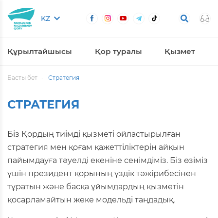
KZ
Құрылтайшысы
Қор туралы
Қызмет
Басты бет
Стратегия
СТРАТЕГИЯ
Біз Қордың тиімді қызметі ойластырылған
стратегия мен қоғам қажеттіліктерін айқын
пайымдауға тәуелді екеніне сенімдіміз. Біз өзіміз
үшін президент қорының үздік тәжірибесінен
тұратын және басқа ұйымдардың қызметін
қосарламайтын жеке модельді таңдадық.