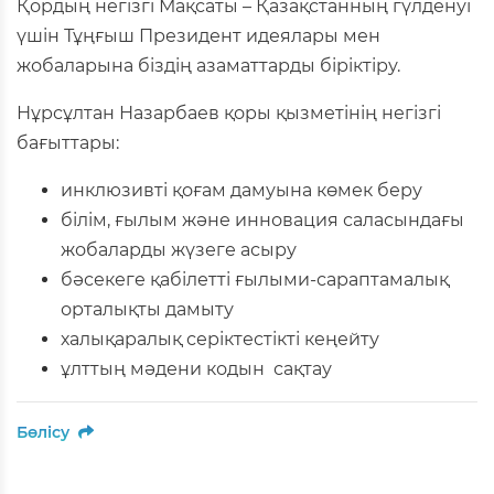
Қордың негізгі Мақсаты – Қазақстанның гүлденуі
үшін Тұңғыш Президент идеялары мен
жобаларына біздің азаматтарды біріктіру.
Нұрсұлтан Назарбаев қоры қызметінің негізгі
бағыттары:
инклюзивті қоғам дамуына көмек беру
білім, ғылым және инновация саласындағы
жобаларды жүзеге асыру
бәсекеге қабілетті ғылыми-сараптамалық
орталықты дамыту
халықаралық серіктестікті кеңейту
ұлттың мәдени кодын сақтау
Бөлісу