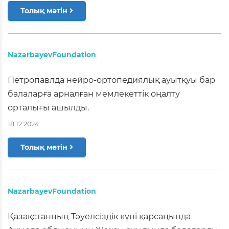
Толық мәтін
NazarbayevFoundation
Петропавлда нейро-ортопедиялық ауытқуы бар
балаларға арналған мемлекеттік оңалту
орталығы ашылды.
18.12.2024
Толық мәтін
NazarbayevFoundation
Қазақстанның Тәуелсіздік күні қарсаңында