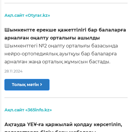
Ақп.сайт «Otyrar.kz»
Шымкентте ерекше қажеттілігі бар балаларға
арналған оңалту орталығы ашылды
Шымкенттегі №2 оңалту орталығы базасында
нейро-ортопедиялық ауытқуы бар балаларға
арналған жаңа орталық жұмысын бастады.
28.11.2024
Толық мәтін
Ақп.сайт «365info.kz»
Ақтауда ҮЕҰ-ға қаржылай қолдау көрсетіліп,