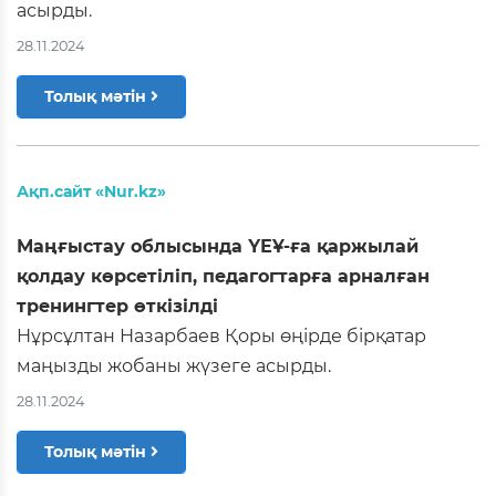
асырды.
28.11.2024
Толық мәтін
Ақп.сайт «Nur.kz»
Маңғыстау облысында ҮЕҰ-ға қаржылай
қолдау көрсетіліп, педагогтарға арналған
тренингтер өткізілді
Нұрсұлтан Назарбаев Қоры өңірде бірқатар
маңызды жобаны жүзеге асырды.
28.11.2024
Толық мәтін