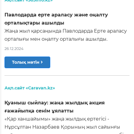
Павлодарда ерте араласу және оңалту
орталықтары ашылды
Жаңа жыл қарсаңында Павлодарда Ерте араласу
орталығы мен оңалту орталығы ашылды.
26.12.2024
Толық мәтін
Ақп.сайт «Caravan.kz»
Қуаныш сыйлау: жаңа жылдық акция
ғажайыпқа сенім ұялатты
«Қар ханшайымы» жаңа жылдық ертегісі -
Нұрсұлтан Назарбаев Қорының жыл сайынғы