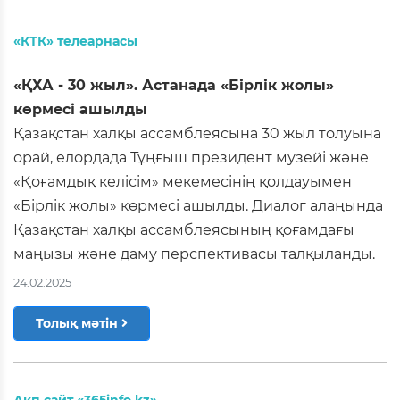
«КТК» телеарнасы
«ҚХА - 30 жыл». Астанада «Бірлік жолы»
көрмесі ашылды
Қазақстан халқы ассамблеясына 30 жыл толуына
орай, елордада Тұңғыш президент музейі және
«Қоғамдық келісім» мекемесінің қолдауымен
«Бірлік жолы» көрмесі ашылды. Диалог алаңында
Қазақстан халқы ассамблеясының қоғамдағы
маңызы және даму перспективасы талқыланды.
24.02.2025
Толық мәтін
Ақп.сайт «365info.kz»