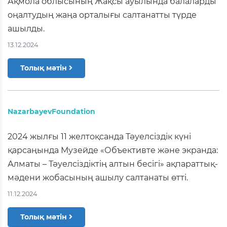
Ақмола облысының Жақсы ауылында балаларды
оңалтудың жаңа орталығы салтанатты түрде
ашылды.
13.12.2024
Толық мәтін
NazarbayevFoundation
2024 жылғы 11 желтоқсанда Тәуелсіздік күні
қарсаңында Музейде «Объективте және экранда:
Алматы – Тәуелсіздіктің алтын бесігі» ақпараттық-
мәдени жобасының ашылу салтанаты өтті.
11.12.2024
Толық мәтін