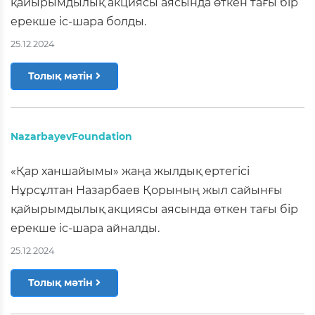
қайырымдылық акциясы аясында өткен тағы бір
ерекше іс-шара болды.
25.12.2024
Толық мәтін
NazarbayevFoundation
«Қар ханшайымы» жаңа жылдық ертегісі
Нұрсұлтан Назарбаев Қорының жыл сайынғы
қайырымдылық акциясы аясында өткен тағы бір
ерекше іс-шара айналды.
25.12.2024
Толық мәтін