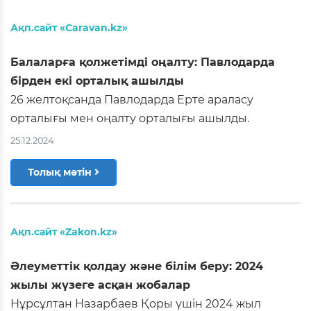
Ақп.сайт «Caravan.kz»
Балаларға қолжетімді оңалту: Павлодарда
бірден екі орталық ашылды
26 желтоқсанда Павлодарда Ерте араласу
орталығы мен оңалту орталығы ашылды.
25.12.2024
Толық мәтін
Ақп.сайт «Zakon.kz»
Әлеуметтік қолдау және білім беру: 2024
жылы жүзеге асқан жобалар
Нұрсұлтан Назарбаев Қоры үшін 2024 жыл