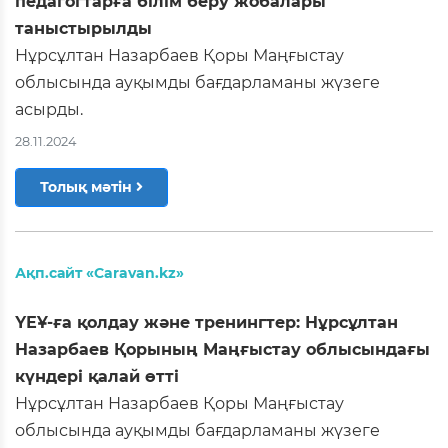
педагогтарға білім беру жобалары
таныстырылды
Нұрсұлтан Назарбаев Қоры Маңғыстау
облысында ауқымды бағдарламаны жүзеге
асырды.
28.11.2024
Толық мәтін
Ақп.сайт «Caravan.kz»
ҮЕҰ-ға қолдау және тренингтер: Нұрсұлтан
Назарбаев Қорының Маңғыстау облысындағы
күндері қалай өтті
Нұрсұлтан Назарбаев Қоры Маңғыстау
облысында ауқымды бағдарламаны жүзеге