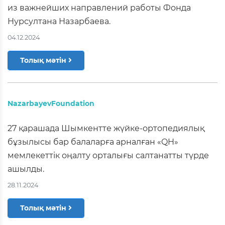
из важнейших направлений работы Фонда
Нурсултана Назарбаева.
04.12.2024
Толық мәтін
NazarbayevFoundation
27 қарашада Шымкентте жүйке-ортопедиялық
бұзылысы бар балаларға арналған «QH»
мемлекеттік оңалту орталығы салтанатты түрде
ашылды.
28.11.2024
Толық мәтін