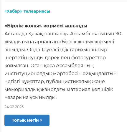
«Хабар» телеарнасы
«Бірлік жолы» көрмесі ашылды
Астанада Қазақстан халқы Ассамблеясының 30
жылдығына арналған «Бірлік жолы» көрмесі
ашылды. Онда Тәуелсіздік тарихынан сыр
шертетін құнды дерек пен фотосуреттер
қойылған. Оған қоса Ассамблеяның
институционалдық мәртебесін айқындайтын
негізгі құжаттар, публицистикалық және
мемориалдық жанрдағы материал көпшілік
назарына ұсынылды.
24.02.2025
Толық мәтін