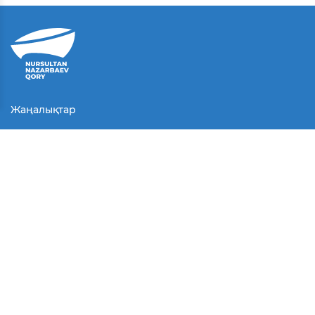
Жаңалықтар
Байланыс
Қолданушы келісімі
Серіктестер
Медиа
Байқаулар
БАҚ біз туралы
© Барлық құқықтар қорғалған.
2025 г.