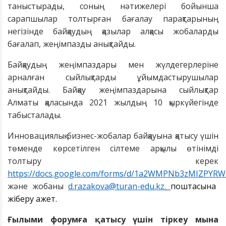
таныстырады, соның нәтижелері бойынша
сарапшылар толтырған бағалау парақтарының
негізінде байқаудың қазылар алқасы жобаларды
бағалап, жеңімпазды анықтайды.
Байқаудың жеңімпаздары мен жүлдегерлеріне
арналған сыйлықтарды ұйымдастырушылар
анықтайды. Байқау жеңімпаздарына сыйлықтар
Алматы қаласында 2021 жылдың 10 қыркүйегінде
табысталады.
Инновациялық бизнес-жобалар байқауына қатысу үшін
төменде көрсетілген сілтеме арқылы өтінімді
толтыру керек
https://docs.google.com/forms/d/1a2WMPNb3zMIZPYRW5
және жобаны
d.razakova@turan-edu.kz
.
поштасына
жіберу қажет.
Ғылыми форумға қатысу үшін тіркеу мына