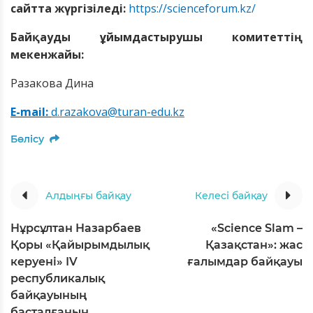
сайтта жүргізіледі:
https://scienceforum.kz/
Байқауды ұйымдастырушы комитеттің
мекенжайы:
Разакова Дина
E-mail:
d.razakova@turan-edu.kz
Бөлісу
Алдыңғы байқау
Келесі байқау
Нұрсұлтан Назарбаев
«Science Slam –
Қоры «Қайырымдылық
Қазақстан»: жас
керуені» ІV
ғалымдар байқауы
республикалық
байқауының
басталғанын