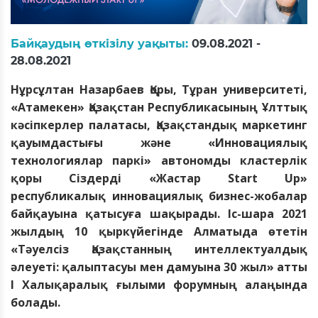
Байқаудың өткізілу уақыты:
09.08.2021 -
28.08.2021
Нұрсұлтан Назарбаев Қоры, Тұран университеті,
«Атамекен» Қазақстан Республикасының Ұлттық
кәсіпкерлер палатасы, Қазақстандық маркетинг
қауымдастығы және «Инновациялық
технологиялар паркі» автономды кластерлік
қоры Сіздерді «Жастар Start Up»
республикалық инновациялық бизнес-жобалар
байқауына қатысуға шақырады. Іс-шара 2021
жылдың 10 қыркүйегінде Алматыда өтетін
«Тәуелсіз Қазақстанның интеллектуалдық
әлеуеті: қалыптасуы мен дамуына 30 жыл» атты
I Халықаралық ғылыми форумның алаңында
болады.