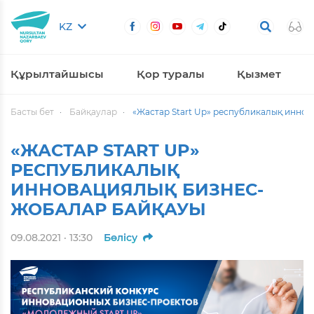
KZ
Құрылтайшысы
Қор туралы
Қызмет
Басты бет
Байқаулар
«Жастар Start Up» республикалық инно
«ЖАСТАР START UP»
РЕСПУБЛИКАЛЫҚ
ИННОВАЦИЯЛЫҚ БИЗНЕС-
ЖОБАЛАР БАЙҚАУЫ
09.08.2021 · 13:30
Бөлісу