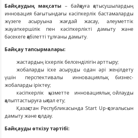
Байқаудың мақсаты
– байқауға қатысушылардың
инновация бағытындағы кәсіпкерлік бастамаларды
жүзеге асыруына жағдай жасау, әлеуметтік
жауапкершілік пен кәсіпкерлікті дамыту және
бәсекеге қабілетті тұлғаны дамыту.
Байқау тапсырмалары:
жастардың іскерлік белсенділігін арттыру;
жобаларды іске асыруды одан әрі жеңілдету
үшін перспективалы инновациялық бизнес-
жобаларды іріктеу;
кәсіпкерлік қызметте инновациялық ойлауды
қалыптастыруға ықпал ету;
Қазақстан Республикасында Start Up-қозғалысын
дамыту және қолдау.
Байқауды өткізу тәртібі: