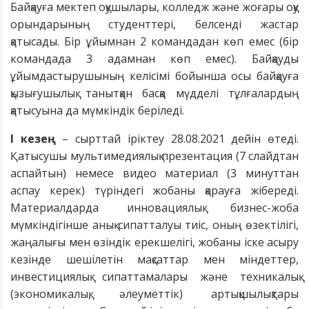
Байқауға мектеп оқушылары, колледж және жоғары оқу
орындарының студенттері, белсенді жастар
қатысады.
Бір ұйымнан 2 командадан көп емес (бір
командада 3 адамнан көп емес). Байқауды
ұйымдастырушы
ның
келісім
і
бойынша
осы байқауға
қызығушылық танытқан
басқа мүдделі тұлғалардың
қатысуына
да мүмкіндік беріледі.
I кезең
– сырттай іріктеу 28.08.2021 дейін өтеді.
Қатысушы мультимедиялық презентация (7 слайдтан
аспайтын) немесе видео материал (3 минуттан
аспау керек) түріндегі жобаны қарауға жібереді.
Материалдарда инновациялық бизнес-жоба
мүмкіндігінше анық сипатталуы тиіс, оның өзектілігі,
жаңалығы мен өзіндік ерекшелігі, жобаны іске асыру
кезінде шешілетін мақсаттар мен міндеттер,
инвестициялық сипаттамалары және техникалық
(экономикалық, әлеуметтік) артықшылықтары