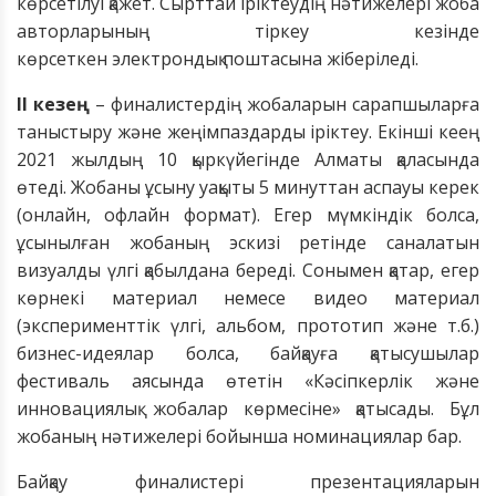
көрсетілуі қажет. Сырттай іріктеудің нәтижелері жоба
авторларының тіркеу кезінде
көрсеткен
электрондық поштасына жіберіледі.
II кезең
– финалистердің жобаларын сарапшыларға
таныстыру және жеңімпаздарды іріктеу. Екінші кеең
2021 жылдың 10 қыркүйегінде Алматы қаласында
өтеді. Жобаны ұсыну уақыты 5 минуттан аспауы керек
(онлайн, офлайн формат). Егер мүмкіндік болса,
ұсынылған жобаның эскизі ретінде саналатын
визуалды үлгі қабылдана береді. Сонымен қатар, егер
көрнекі материал немесе видео материал
(эксперименттік үлгі, альбом, прототип және т.б.)
бизнес-идеялар болса, байқауға қатысушылар
фестиваль аясында өтетін «Кәсіпкерлік және
инновациялық жобалар көрмесіне» қатысады. Бұл
жобаның нәтижелері бойынша номинациялар бар.
Байқау финалистері презентацияларын