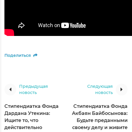
Поделиться
Предыдущая
Следующая
новость
новость
Стипендиатка Фонда
Стипендиатка Фонда
Дардана Утекина:
Акбаян Байбосынова:
Ищите то, что
Будьте преданными
действительно
своему делу и живите