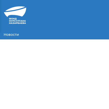
Новости
Контакты
Соглашение
Партнеры
Медиа
Конкурсы
СМИ о нас
© Все права защищены.
2025 г.