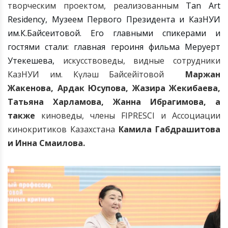
творческим проектом, реализованным
Tan Art
Residency, Музеем Первого Президента и КазНУИ
им.К.Байсеитовой. Его главными спикерами и
гостями стали: главная героиня фильма Меруерт
Утекешева,
искусствоведы, видные сотрудники
КазНУИ им. К
үләш Байсейітовой
Маржан
Жакенова,
Ардак Юсупова,
Жазира Жекибаева,
Татьяна Харламова, Жанна Ибрагимова, а
также
киноведы,
члены
FIPRESCI
и Ассоциации
кинокритиков Казахстана
Камила Габдрашитова
и
Инна Смаилова.