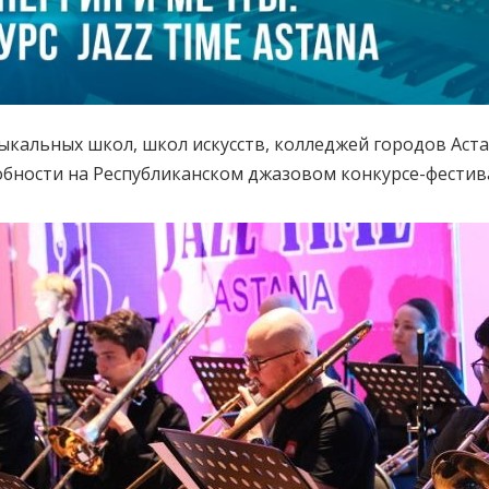
зыкальных школ, школ искусств, колледжей городов Аста
обности на Республиканском джазовом конкурсе-фестив