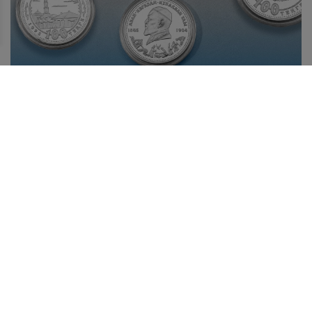
ИСТОРИЯ ОДНОГО ЭКСПОНАТА: ОБРАЗ АБАЯ В
СЕРЕБРЕ
10 августа в Казахстане отмечается День Абая –
великого казахского поэта, философа, просветителя,
композитора, основоположника современной
казахской письменной литературы, чье наследие давно
вышло за пределы национальной культуры.
Лента новостей