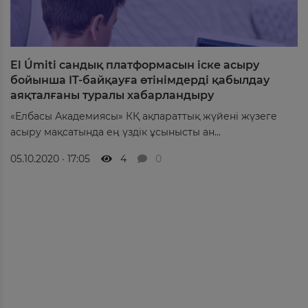
El Úmiti сандық платформасын іске асыру
бойынша IT-байқауға өтінімдерді қабылдау
аяқталғаны туралы хабарландыру
«Елбасы Академиясы» КҚ ақпараттық жүйені жүзеге
асыру мақсатында ең үздік ұсынысты ан...
05.10.2020 · 17:05
4
0