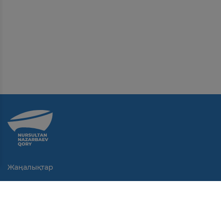
Жаңалықтар
Байланыс
Қолданушы келісімі