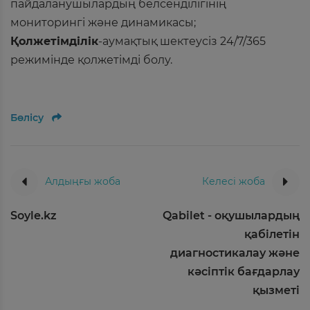
пайдаланушылардың белсенділігінің
мониторингі және динамикасы;
Қолжетімділік
-аумақтық шектеусіз 24/7/365
режимінде қолжетімді болу.
Бөлісу
Алдыңғы жоба
Келесі жоба
Soyle.kz
Qabilet - оқушылардың
қабілетін
диагностикалау және
кәсіптік бағдарлау
қызметі