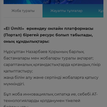
Жоба туралы
Жауапты тұлғалар
Құжа
«El Úmiti» өркендеу онлайн платформасы
(Портал) бірегей ресурс болып табылады,
оның құндылықтары:
Нұрсұлтан Назарбаев Қорының барлық
бастамалары мен жобалары туралы ақпарат;
сараптамалық қоғамдастықтарда қоғамдық пікір
қалыптастыру;
жаңа білім алу және серпінді жобаларға қатысу
мүмкіндігі.
Бұл жоба инновациялық сипатқа ие, себебі АТ-
технологияларды қолданумен тікелей