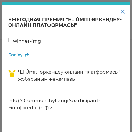
KZ
ЕЖЕГОДНАЯ ПРЕМИЯ "EL ÚMITI ӨРКЕНДЕУ-
ОНЛАЙН ПЛАТФОРМАСЫ"
Құрылтайшысы
Қор туралы
Қызмет
Басты бет
Жобалар
El Úmiti өркендеу-онлайн платформасы
Бөлісу
EL ÚMITI ӨРКЕНДЕУ-ОНЛАЙН
ПЛАТФОРМАСЫ
"El Úmiti өркендеу-онлайн платформасы"
жобасының жеңімпазы
Бөлісу
info) ? Common::byLang($participant-
>info['credo']) : '')?>