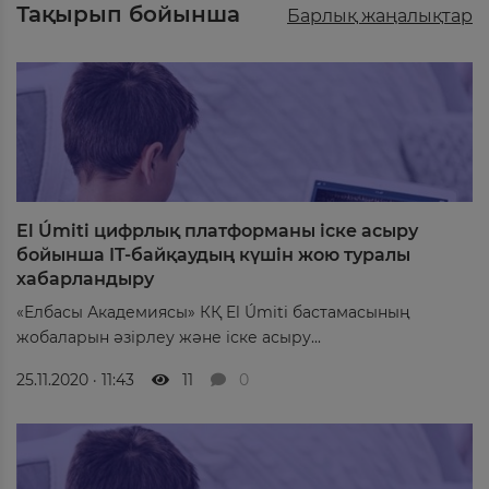
Тақырып бойынша
Барлық жаңалықтар
El Úmiti цифрлық платформаны іске асыру
бойынша IT-байқаудың күшін жою туралы
хабарландыру
«Елбасы Академиясы» КҚ El Úmiti бастамасының
жобаларын әзірлеу және іске асыру...
25.11.2020 · 11:43
11
0