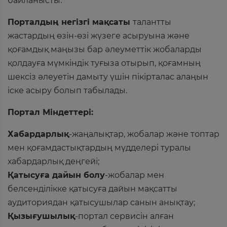
байланысты.
Порталдың негізгі мақсаты
талантты
жастардың өзін-өзі жүзеге асыруына және
қоғамдық маңызы бар әлеуметтік жобаларды
қолдауға мүмкіндік туғыза отырып, қоғамның
шексіз әлеуетін дамыту үшін пікірталас алаңын
іске асыру болып табылады.
Портал Міндеттері:
Хабардарлық
-жаңалықтар, жобалар және топтар
мен қоғамдастықтардың мүдделері туралы
хабардарлық деңгейі;
Қатысуға дайын болу
-жобалар мен
белсенділікке қатысуға дайын мақсатты
аудиториядан қатысушылар санын анықтау;
Қызығушылық
-портал сервисін алған