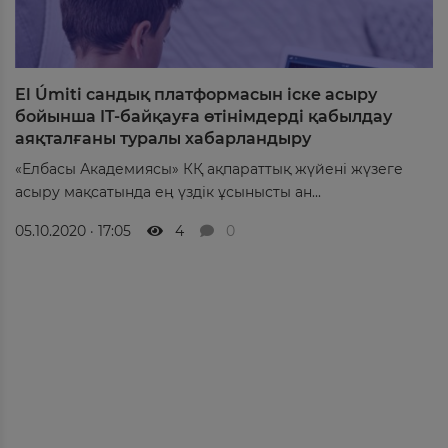
El Úmiti сандық платформасын іске асыру
бойынша IT-байқауға өтінімдерді қабылдау
аяқталғаны туралы хабарландыру
«Елбасы Академиясы» КҚ ақпараттық жүйені жүзеге
асыру мақсатында ең үздік ұсынысты ан...
05.10.2020 · 17:05
4
0