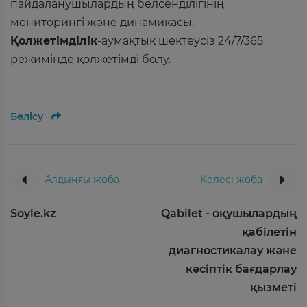
пайдаланушылардың белсенділігінің
мониторингі және динамикасы;
Қолжетімділік
-аумақтық шектеусіз 24/7/365
режимінде қолжетімді болу.
Бөлісу
Алдыңғы жоба
Келесі жоба
Soyle.kz
Qabilet - оқушылардың
қабілетін
диагностикалау және
кәсіптік бағдарлау
қызметі