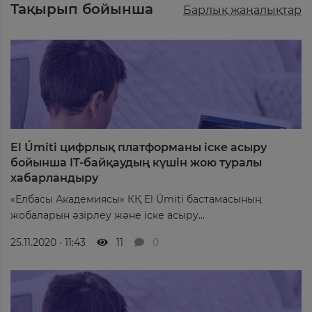
Тақырып бойынша
Барлық жаңалықтар
El Úmiti цифрлық платформаны іске асыру
бойынша IT-байқаудың күшін жою туралы
хабарландыру
«Елбасы Академиясы» КҚ El Úmiti бастамасының
жобаларын әзірлеу және іске асыру...
25.11.2020 · 11:43
11
0