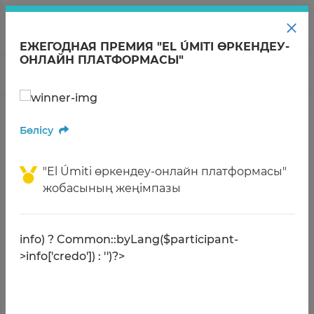
KZ
ЕЖЕГОДНАЯ ПРЕМИЯ "EL ÚMITI ӨРКЕНДЕУ-
ОНЛАЙН ПЛАТФОРМАСЫ"
Құрылтайшысы
Қор туралы
Қызмет
Басты бет
Жобалар
El Úmiti өркендеу-онлайн платформасы
Бөлісу
EL ÚMITI ӨРКЕНДЕУ-ОНЛАЙН
ПЛАТФОРМАСЫ
"El Úmiti өркендеу-онлайн платформасы"
жобасының жеңімпазы
Бөлісу
info) ? Common::byLang($participant-
>info['credo']) : '')?>