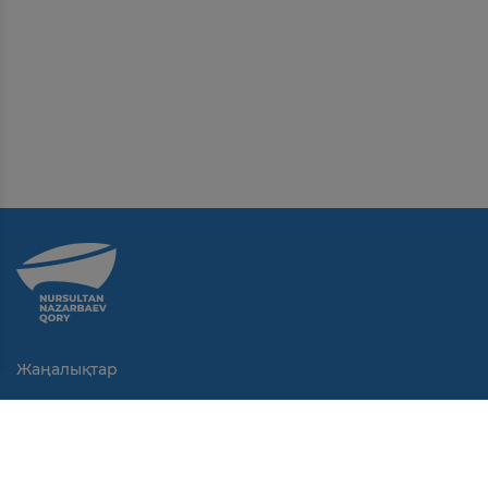
Жаңалықтар
Байланыс
Қолданушы келісімі