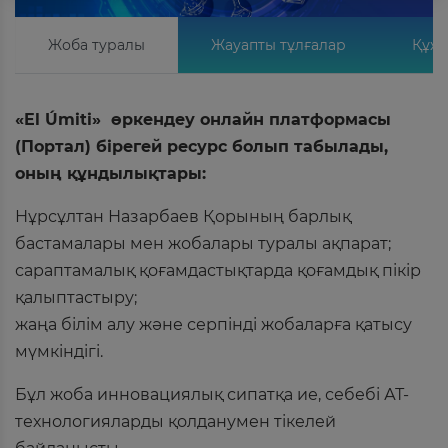
Жоба туралы
Жауапты тұлғалар
Құжа
«El Úmiti» өркендеу онлайн платформасы
(Портал) бірегей ресурс болып табылады,
оның құндылықтары:
Нұрсұлтан Назарбаев Қорының барлық
бастамалары мен жобалары туралы ақпарат;
сараптамалық қоғамдастықтарда қоғамдық пікір
қалыптастыру;
жаңа білім алу және серпінді жобаларға қатысу
мүмкіндігі.
Бұл жоба инновациялық сипатқа ие, себебі АТ-
технологияларды қолданумен тікелей