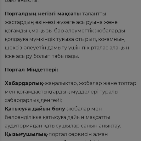
байланысты.
Порталдың негізгі мақсаты
талантты
жастардың өзін-өзі жүзеге асыруына және
қоғамдық маңызы бар әлеуметтік жобаларды
қолдауға мүмкіндік туғыза отырып, қоғамның
шексіз әлеуетін дамыту үшін пікірталас алаңын
іске асыру болып табылады.
Портал Міндеттері:
Хабардарлық
-жаңалықтар, жобалар және топтар
мен қоғамдастықтардың мүдделері туралы
хабардарлық деңгейі;
Қатысуға дайын болу
-жобалар мен
белсенділікке қатысуға дайын мақсатты
аудиториядан қатысушылар санын анықтау;
Қызығушылық
-портал сервисін алған