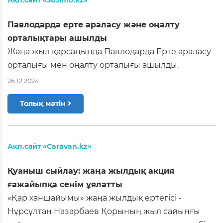
Павлодарда ерте араласу және оңалту
орталықтары ашылды
Жаңа жыл қарсаңында Павлодарда Ерте араласу
орталығы мен оңалту орталығы ашылды.
26.12.2024
Толық мәтін
Ақп.сайт «Caravan.kz»
Қуаныш сыйлау: жаңа жылдық акция
ғажайыпқа сенім ұялатты
«Қар ханшайымы» жаңа жылдық ертегісі -
Нұрсұлтан Назарбаев Қорының жыл сайынғы