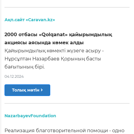
Ақп.сайт «Caravan.kz»
2000 отбасы «Qolqanat» қайырымдылық
акциясы аясында көмек алды
Қайырымдылық көмекті жүзеге асыру -
Нұрсұлтан Назарбаев Қорының басты
бағытының бірі.
04.12.2024
Толық мәтін
NazarbayevFoundation
Реализация благотворительной помощи - одно