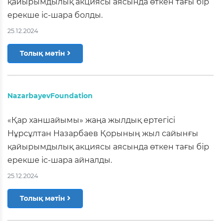
қайырымдылық акциясы аясында өткен тағы бір
ерекше іс-шара болды.
25.12.2024
Толық мәтін
NazarbayevFoundation
«Қар ханшайымы» жаңа жылдық ертегісі
Нұрсұлтан Назарбаев Қорының жыл сайынғы
қайырымдылық акциясы аясында өткен тағы бір
ерекше іс-шара айналды.
25.12.2024
Толық мәтін