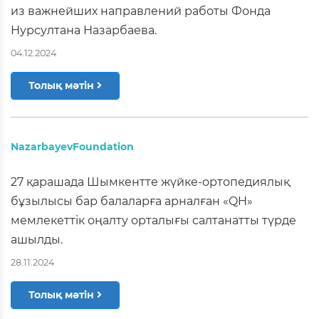
из важнейших направлений работы Фонда
Нурсултана Назарбаева.
04.12.2024
Толық мәтін
NazarbayevFoundation
27 қарашада Шымкентте жүйке-ортопедиялық
бұзылысы бар балаларға арналған «QH»
мемлекеттік оңалту орталығы салтанатты түрде
ашылды.
28.11.2024
Толық мәтін