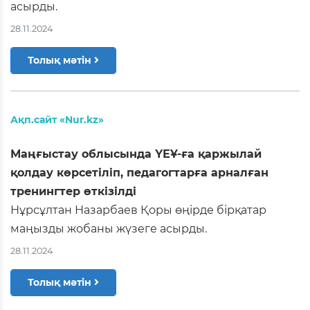
асырды.
28.11.2024
Толық мәтін
Ақп.сайт «Nur.kz»
Маңғыстау облысында ҮЕҰ-ға қаржылай
қолдау көрсетіліп, педагогтарға арналған
тренингтер өткізілді
Нұрсұлтан Назарбаев Қоры өңірде бірқатар
маңызды жобаны жүзеге асырды.
28.11.2024
Толық мәтін