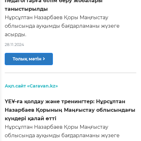
педагогтарға білім беру жобалары
таныстырылды
Нұрсұлтан Назарбаев Қоры Маңғыстау
облысында ауқымды бағдарламаны жүзеге
асырды.
28.11.2024
Толық мәтін
Ақп.сайт «Caravan.kz»
ҮЕҰ-ға қолдау және тренингтер: Нұрсұлтан
Назарбаев Қорының Маңғыстау облысындағы
күндері қалай өтті
Нұрсұлтан Назарбаев Қоры Маңғыстау
облысында ауқымды бағдарламаны жүзеге