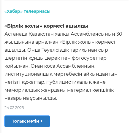
«Хабар» телеарнасы
«Бірлік жолы» көрмесі ашылды
Астанада Қазақстан халқы Ассамблеясының 30
жылдығына арналған «Бірлік жолы» көрмесі
ашылды. Онда Тәуелсіздік тарихынан сыр
шертетін құнды дерек пен фотосуреттер
қойылған. Оған қоса Ассамблеяның
институционалдық мәртебесін айқындайтын
негізгі құжаттар, публицистикалық және
мемориалдық жанрдағы материал көпшілік
назарына ұсынылды.
24.02.2025
Толық мәтін