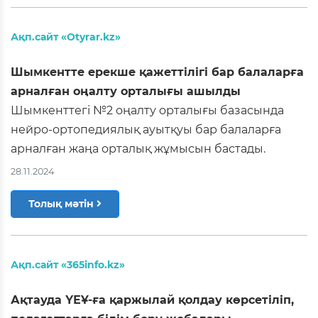
Ақп.сайт «Otyrar.kz»
Шымкентте ерекше қажеттілігі бар балаларға
арналған оңалту орталығы ашылды
Шымкенттегі №2 оңалту орталығы базасында
нейро-ортопедиялық ауытқуы бар балаларға
арналған жаңа орталық жұмысын бастады.
28.11.2024
Толық мәтін
Ақп.сайт «365info.kz»
Ақтауда ҮЕҰ-ға қаржылай қолдау көрсетіліп,