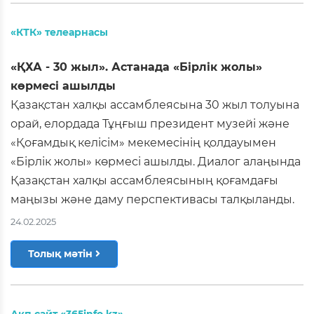
«КТК» телеарнасы
«ҚХА - 30 жыл». Астанада «Бірлік жолы»
көрмесі ашылды
Қазақстан халқы ассамблеясына 30 жыл толуына
орай, елордада Тұңғыш президент музейі және
«Қоғамдық келісім» мекемесінің қолдауымен
«Бірлік жолы» көрмесі ашылды. Диалог алаңында
Қазақстан халқы ассамблеясының қоғамдағы
маңызы және даму перспективасы талқыланды.
24.02.2025
Толық мәтін
Ақп.сайт «365info.kz»