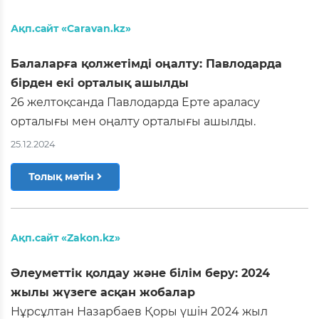
Ақп.сайт «Caravan.kz»
Балаларға қолжетімді оңалту: Павлодарда
бірден екі орталық ашылды
26 желтоқсанда Павлодарда Ерте араласу
орталығы мен оңалту орталығы ашылды.
25.12.2024
Толық мәтін
Ақп.сайт «Zakon.kz»
Әлеуметтік қолдау және білім беру: 2024
жылы жүзеге асқан жобалар
Нұрсұлтан Назарбаев Қоры үшін 2024 жыл