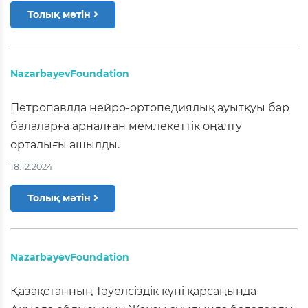
Толық мәтін
NazarbayevFoundation
Петропавлда нейро-ортопедиялық ауытқуы бар
балаларға арналған мемлекеттік оңалту
орталығы ашылды.
18.12.2024
Толық мәтін
NazarbayevFoundation
Қазақстанның Тәуелсіздік күні қарсаңында