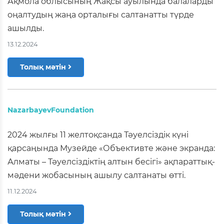
Ақмола облысының Жақсы ауылында балаларды
оңалтудың жаңа орталығы салтанатты түрде
ашылды.
13.12.2024
Толық мәтін
NazarbayevFoundation
2024 жылғы 11 желтоқсанда Тәуелсіздік күні
қарсаңында Музейде «Объективте және экранда:
Алматы – Тәуелсіздіктің алтын бесігі» ақпараттық-
мәдени жобасының ашылу салтанаты өтті.
11.12.2024
Толық мәтін