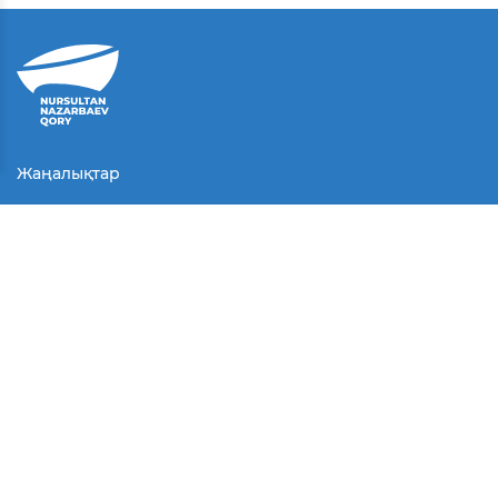
Жаңалықтар
Байланыс
Қолданушы келісімі
Серіктестер
Медиа
Байқаулар
БАҚ біз туралы
© Барлық құқықтар қорғалған.
2025 г.