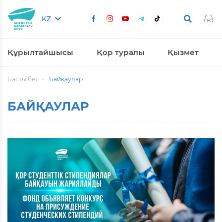
KZ
Құрылтайшысы
Қор туралы
Қызмет
Басты бет
Байқаулар
БАЙҚАУЛАР