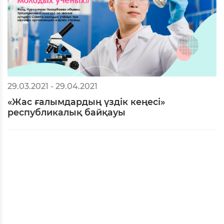
02.04.2021 - 30.04.2021
Нұрсұлтан Назарбаев Қоры Назарбаев
сыйлығын тағайындауға өтінімдер
қабылдай бастағанын жариялайды