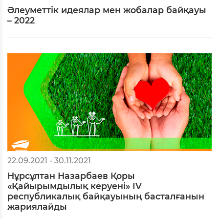
Әлеуметтік идеялар мен жобалар байқауы
– 2022
22.09.2021 - 30.11.2021
Нұрсұлтан Назарбаев Қоры
«Қайырымдылық керуені» ІV
республикалық байқауының басталғанын
жариялайды