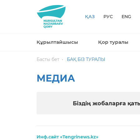
ҚАЗ
РУС
ENG
Құрылтайшысы
Қор туралы
Басты бет
БАҚ БІЗ ТУРАЛЫ
МЕДИА
Біздің жобаларға қа
Инф.сайт «Tengrinews.kz»