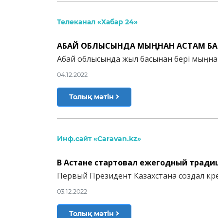
Телеканал «Хабар 24»
АБАЙ ОБЛЫСЫНДА МЫҢНАН АСТАМ Б
Абай облысында жыл басынан бері мыңнан
04.12.2022
Толық мәтін
Инф.сайт «Caravan.kz»
В Астане стартовал ежегодный тради
Первый Президент Казахстана создал кр
03.12.2022
Толық мәтін