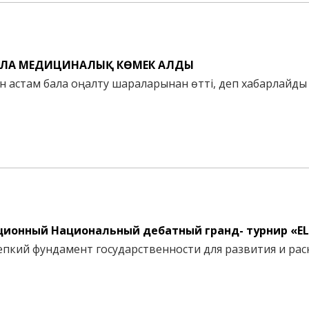
АЛА МЕДИЦИНАЛЫҚ КӨМЕК АЛДЫ
 астам бала оңалту шараларынан өтті, деп хабарлайды 
ционный Национальный дебатный гранд- турнир «EL
епкий фундамент государственности для развития и ра