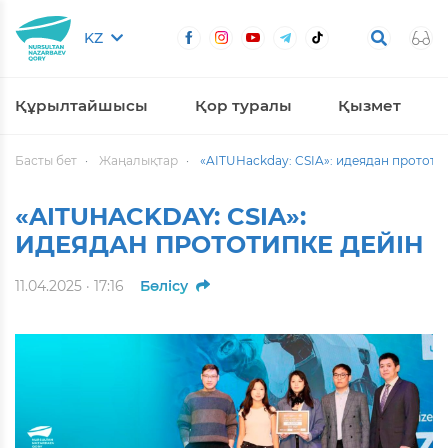
KZ
Құрылтайшысы
Қор туралы
Қызмет
Басты бет
Жаңалықтар
«AITUHackday: CSIA»: идеядан прототи
«AITUHACKDAY: CSIA»:
ИДЕЯДАН ПРОТОТИПКЕ ДЕЙІН
11.04.2025 · 17:16
Бөлісу