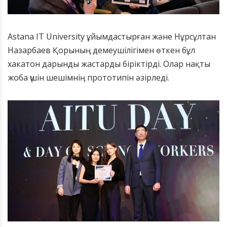
Astana IT University ұйымдастырған және Нұрсұлтан
Назарбаев Қорының демеушілігімен өткен бұл
хакатон дарынды жастарды біріктірді. Олар нақты
жоба үшін шешімнің прототипін әзірледі.