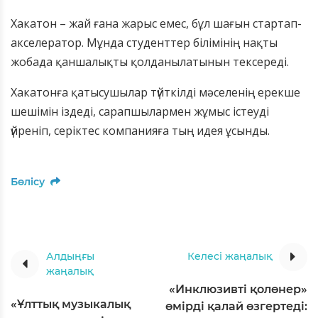
Хакатон – жай ғана жарыс емес, бұл шағын стартап-
акселератор. Мұнда студенттер білімінің нақты
жобада қаншалықты қолданылатынын тексереді.
Хакатонға қатысушылар түйткілді мәселенің ерекше
шешімін іздеді, сарапшылармен жұмыс істеуді
үйреніп, серіктес компанияға тың идея ұсынды.
Бөлісу
Алдыңғы
Келесі жаңалық
жаңалық
«Инклюзивті қолөнер»
«Ұлттық музыкалық
өмірді қалай өзгертеді: