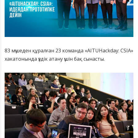
83 мүшеден құралған 23 команда «AITUHackday: CSIA»
хакатонында үздік атану үшін бақ сынасты.