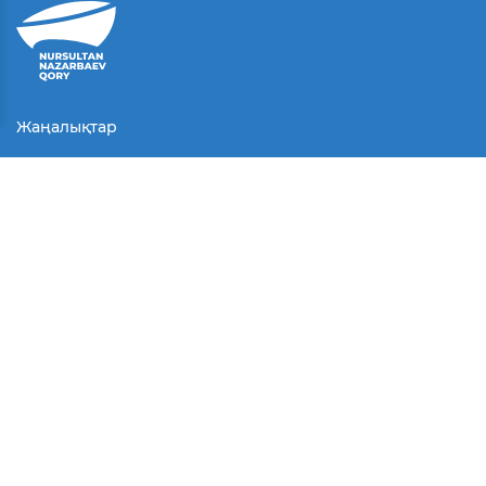
Жаңалықтар
Байланыс
Қолданушы келісімі
Серіктестер
Медиа
Байқаулар
БАҚ біз туралы
© Барлық құқықтар қорғалған.
2025 г.