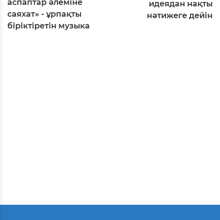
аспаптар әлеміне
идеядан нақты
саяхат» - ұрпақты
нәтижеге дейін
біріктіретін музыка