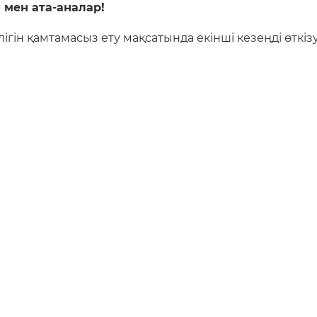
мен ата-аналар!
ігін қамтамасыз ету мақсатында екінші кезеңді өткі