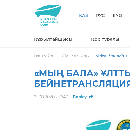
ҚАЗ
РУС
ENG
Құрылтайшысы
Қор туралы
Басты бет
Жаңалықтар
«Мың бала» Ұлт
«МЫҢ БАЛА» ҰЛТТ
БЕЙНЕТРАНСЛЯЦИ
21.08.2020 · 10:40
Бөлісу