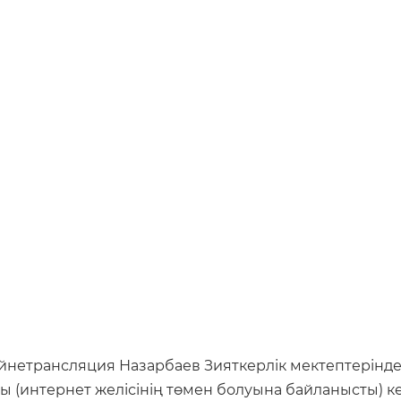
йнетрансляция Назарбаев Зияткерлік мектептерінде 
 (интернет желісінің төмен болуына байланысты) к