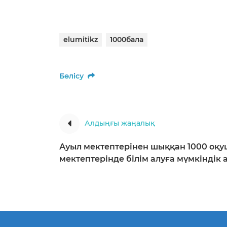
elumitikz
1000бала
Бөлісу
Алдыңғы жаңалық
Ауыл мектептерінен шыққан 1000 оқуш
мектептерінде білім алуға мүмкіндік