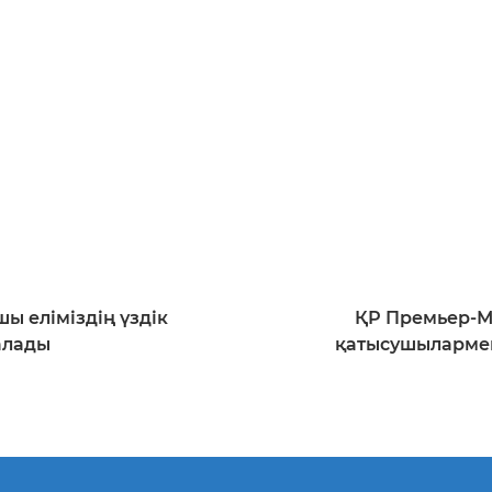
ы еліміздің үздік
ҚР Премьер-Ми
 алады
қатысушылармен