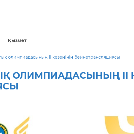
Қызмет
тық олимпиадасының ІІ кезеңінің бейнетрансляциясы
ЫҚ ОЛИМПИАДАСЫНЫҢ ІІ К
ЯСЫ