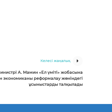
Келесі жаңалық
нистрі А. Мамин «Ел үміті» жобасына
 экономиканы реформалау жөніндегі
ұсыныстарды талқылады