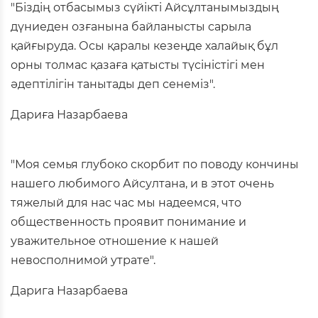
"Біздің отбасымыз сүйікті Айсұлтанымыздың
дүниеден озғанына байланысты сарыла
қайғыруда. Осы қаралы кезеңде халайық бұл
орны толмас қазаға қатысты түсіністігі мен
әдептілігін танытады деп сенеміз".
Дариға Назарбаева
"Моя семья глубоко скорбит по поводу кончины
нашего любимого Айсултана, и в этот очень
тяжелый для нас час мы надеемся, что
общественность проявит понимание и
уважительное отношение к нашей
невосполнимой утрате".
Дарига Назарбаева