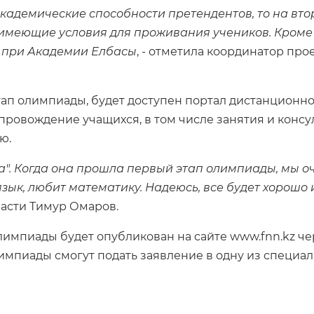
кадемические способности претендентов, то на втор
меющие условия для проживания учеников. Кроме то
у при Академии Елбасы
, - отметила координатор про
ап олимпиады, будет доступен портал дистанционног
ровождение учащихся, в том числе занятия и консу
ю.
на". Когда она прошла первый этап олимпиады, мы о
зык, любит математику. Надеюсь, все будет хорошо 
асти Тимур Омаров.
импиады будет опубликован на сайте www.fnn.kz че
олимпиады смогут подать заявление в одну из специ