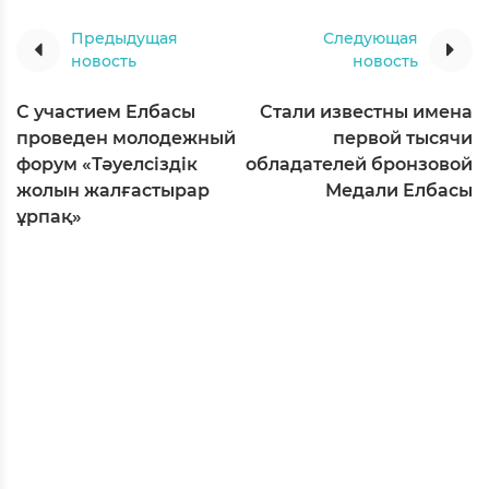
Предыдущая
Следующая
новость
новость
С участием Елбасы
Стали известны имена
проведен молодежный
первой тысячи
форум «Тәуелсіздік
обладателей бронзовой
жолын жалғастырар
Медали Елбасы
ұрпақ»