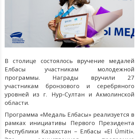
В
столице
состоялось
вручение
медалей
Елбасы
участникам
молодежной
программы
.
Награды
вручили
27
участникам
бронзового
и
серебряного
уровней
из
г
.
Нур
-
Султан
и
Акмолинской
области.
Программа
«Медаль
Елбасы»
реализуется
в
рамках
инициативы
Первого
Президента
Республики
Казахстан
–
Елбасы
«
El
Ú
miti
»
.