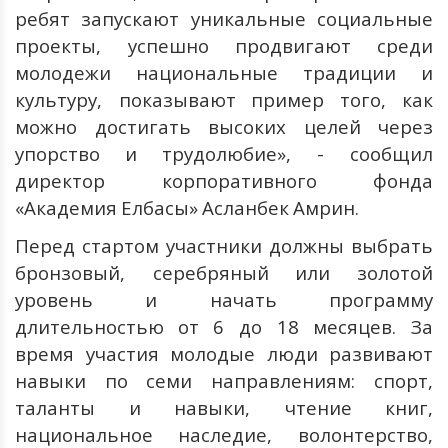
ребят
запускают
уникальные
социальные
проекты
,
успешно
продвигают
среди
молодежи
национальные
традиции
и
культуру
,
показывают
пример
того
,
как
можно
достигать
высоких
целей
через
упорство
и
трудолюбие»
, -
сообщил
директор
корпоративного
фонда
«Академия
Елбасы»
Асланбек
Амрин.
Перед
стартом
участники
должны
выбрать
бронзовый
,
серебряный
или
золотой
уровень
и
начать
программу
длительностью
от
6
до
18
месяцев
.
За
время
участия
молодые
люди
развивают
навыки
по
семи
направлениям
:
спорт
,
таланты
и
навыки
,
чтение
книг
,
национальное
наследие
,
волонтерство
,