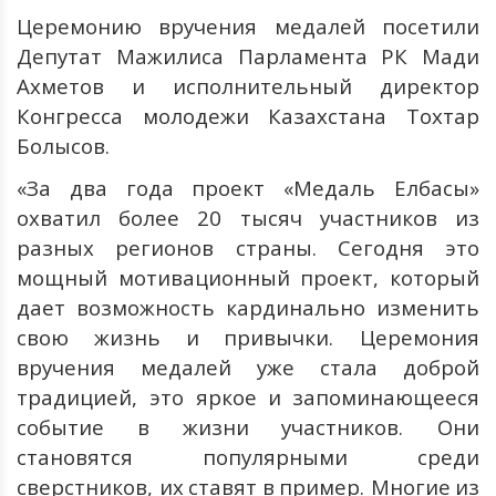
Церемонию
вручения
медалей
посетили
Депутат
Мажилиса
Парламента
РК
Мади
Ахметов
и
исполнительный
директор
Конгресса
молодежи
Казахстана
Тохтар
Болысов.
«За два года проект «Медаль Елбасы»
охватил более 20 тысяч участников из
разных регионов страны. Сегодня это
мощный мотивационный
проект
,
который
дает
возможность
кардинально
изменить
свою
жизнь
и
привычки
.
Церемония
вручения
медалей
уже
стала
доброй
традицией
,
это
яркое
и
запоминающееся
событие
в
жизни
участников
.
Они
становятся
популярными
среди
сверстников
,
их
ставят
в
пример
.
Многие
из