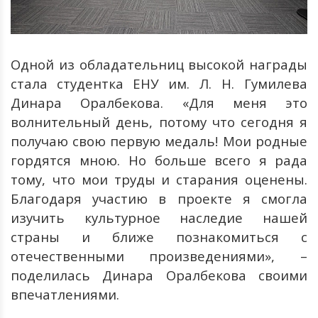
Одной
из
обладательниц
высокой
награды
стала
студентка
ЕНУ
им
.
Л
.
Н
.
Гумилева
Динара
Оралбекова
.
«Для
меня
это
волнительный
день
,
потому
что
сегодня
я
получаю
свою
первую
медаль
!
Мои
родные
гордятся
мною
.
Но
больше
всего
я
рада
тому
,
что
мои
труды
и
старания
оценены
.
Благодаря
участию
в
проекте
я
смогла
изучить
культурное
наследие
нашей
страны
и
ближе
познакомиться
с
отечественными
произведениями»
,
–
поделилась
Динара
Оралбекова
своими
впечатлениями.