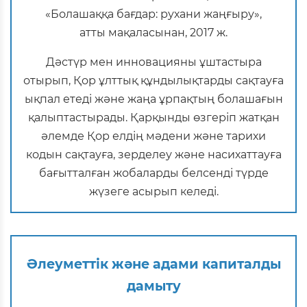
«Болашаққа бағдар: рухани жаңғыру»,
атты мақаласынан, 2017 ж.
Дәстүр мен инновацияны ұштастыра
отырып, Қор ұлттық құндылықтарды сақтауға
ықпал етеді және жаңа ұрпақтың болашағын
қалыптастырады. Қарқынды өзгеріп жатқан
әлемде Қор елдің мәдени және тарихи
кодын сақтауға, зерделеу және насихаттауға
бағытталған жобаларды белсенді түрде
жүзеге асырып келеді.
Әлеуметтік және адами капиталды
дамыту