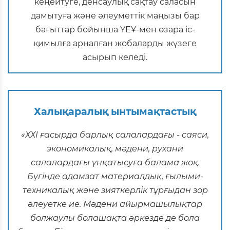
кеңейтуге, денсаулық сақтау саласын
дамытуға және әлеуметтік маңызы бар
бағыттар бойынша ҮЕҰ-мен өзара іс-
қимылға арналған жобаларды жүзеге
асырып келеді.
Халықаралық ынтымақтастық
«ХХІ ғасырда барлық салалардағы - саяси,
экономикалық, мәдени, рухани
салалардағы үнқатысуға балама жоқ.
Бүгінде адамзат материалдық, ғылыми-
техникалық және зияткерлік тұрғыдан зор
әлеуетке ие. Мәдени айырмашылықтар
болжаулы болашақта әркезде де бола