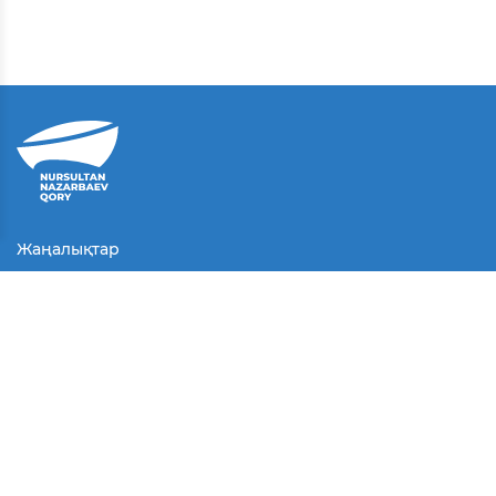
Жаңалықтар
Байланыс
Қолданушы келісімі
Серіктестер
Медиа
Байқаулар
БАҚ біз туралы