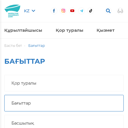
KZ
Құрылтайшысы
Қор туралы
Қызмет
Басты бет
Бағыттар
БАҒЫТТАР
Қор туралы
Бағыттар
Басшылық