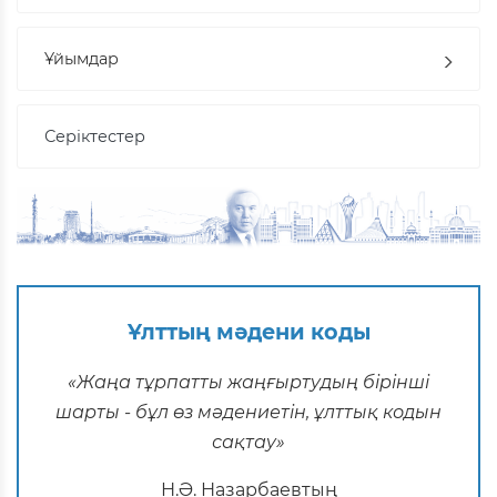
Ұйымдар
Серіктестер
Ұлттың мәдени коды
«Жаңа тұрпатты жаңғыртудың бірінші
шарты - бұл өз мәдениетін, ұлттық кодын
сақтау»
Н.Ә. Назарбаевтың