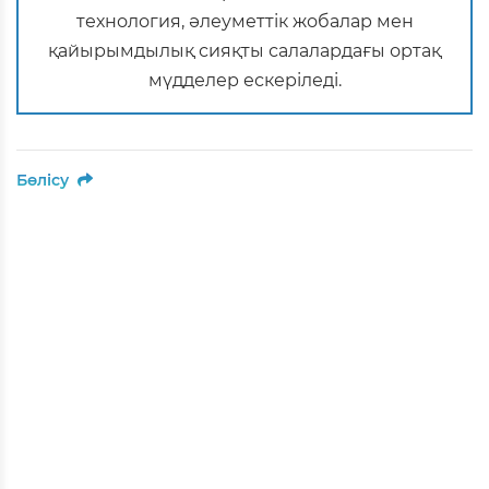
технология, әлеуметтік жобалар мен
қайырымдылық сияқты салалардағы ортақ
мүдделер ескеріледі.
Бөлісу