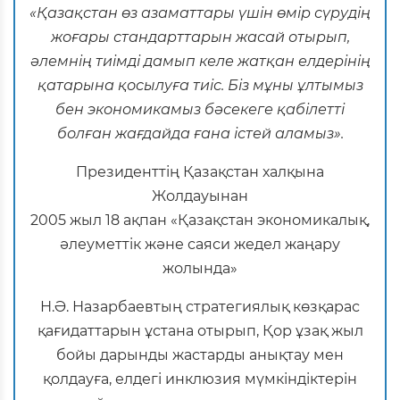
«Қазақстан өз азаматтары үшін өмір сүрудің
жоғары стандарттарын жасай отырып,
әлемнің тиімді дамып келе жатқан елдерінің
қатарына қосылуға тиіс. Біз мұны ұлтымыз
бен экономикамыз бәсекеге қабілетті
болған жағдайда ғана істей аламыз».
Президенттің Қазақстан халқына
Жолдауынан
2005 жыл 18 ақпан «Қазақстан экономикалық,
әлеуметтік және саяси жедел жаңару
жолында»
Н.Ә. Назарбаевтың стратегиялық көзқарас
қағидаттарын ұстана отырып, Қор ұзақ жыл
бойы дарынды жастарды анықтау мен
қолдауға, елдегі инклюзия мүмкіндіктерін