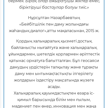
бермек. Бірақ олар ажыратушы жіктер емес,
біріктіруші бастаулар болуы тиіс.»
Нұрсұлтан Назарбаевтың
«Бейбітшілік пен даму жолындағы
жаһандық диалог»,атты мақаласынан, 2015 ж.
Қордың халықаралық қызметі достық
байланысты нығайтуға және халықаралық
ұйымдармен, шетелдік қорлармен әріптестік
қатынас орнатуға бағытталған. Бұл геосаяси
дамудың үрдістерін талқылау және тұрақты
даму мен ынтымақтастықты ілгерілету
жолдарын іздестіру мақсатында жүзеге
асады.
Халықаралық қауымдастықпен өзара іс-
қимыл барысында білім мен ғылым,
мәдениет пен өнер, инновация мен жаңа